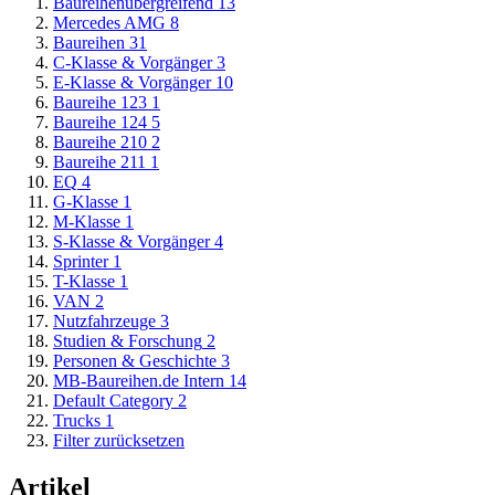
Baureihenübergreifend
13
Mercedes AMG
8
Baureihen
31
C-Klasse & Vorgänger
3
E-Klasse & Vorgänger
10
Baureihe 123
1
Baureihe 124
5
Baureihe 210
2
Baureihe 211
1
EQ
4
G-Klasse
1
M-Klasse
1
S-Klasse & Vorgänger
4
Sprinter
1
T-Klasse
1
VAN
2
Nutzfahrzeuge
3
Studien & Forschung
2
Personen & Geschichte
3
MB-Baureihen.de Intern
14
Default Category
2
Trucks
1
Filter zurücksetzen
Artikel