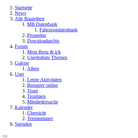
Startseite
News
Alle Baureihen
MB Datenbank
Fahrzeugdatenbank
Prospekte
Downloadarchiv
Forum
Mein Benz & ich
Unerledigte Themen
Galerie
Alben
User
Letzte Aktivitäten
Benutzer online
Team
Trophäen
Mitgliedersuche
Kalender
Übersicht
Terminplaner
Spenden