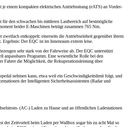
 je einem kompakten elektrischen Antriebsstrang (eATS) an Vorder-
 für den schwachen bis mittleren Lastbereich auf bestmögliche
rehmoment beider E-Maschinen beträgt zusammen 765 Nm.
eifach entkoppelt: einerseits die Antriebseinheit gegenüber ihrem
. Ergebnis: Der EQC ist im Innenraum extrem leise.
hrzeugen sehr stark von der Fahrweise ab. Der EQC unterstützt
 anpassbares Programm. Eine wesentliche Rolle bei den
r Fahrer die Möglichkeit, die Rekuperationsleistung über
pedal nehmen kann, etwa weil ein Geschwindigkeitslimit folgt, und
mationen der Intelligenten Sicherheitsassistenten (Radar und
hselstrom- (AC-) Laden zu Hause und an öffentlichen Ladestationen
st der Zeitvorteil beim Laden per Wallbox sogar bis zu acht Mal so