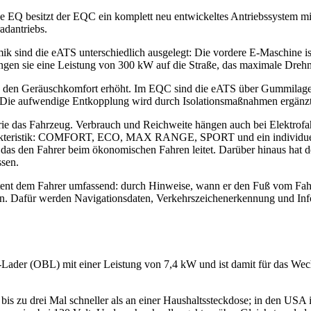
EQ besitzt der EQC ein komplett neu entwickeltes Antriebssystem mit
adantriebs.
 sind die eATS unterschiedlich ausgelegt: Die vordere E-Maschine ist
ringen sie eine Leistung von 300 kW auf die Straße, das maximale D
en Geräuschkomfort erhöht. Im EQC sind die eATS über Gummilager zw
. Die aufwendige Entkopplung wird durch Isolationsmaßnahmen ergänzt
ie das Fahrzeug. Verbrauch und Reichweite hängen auch bei Elektrofa
arakteristik: COMFORT, ECO, MAX RANGE, SPORT und ein individuell
das den Fahrer beim ökonomischen Fahren leitet. Darüber hinaus hat de
ssen.
ent dem Fahrer umfassend: durch Hinweise, wann er den Fuß vom Fahr
n. Dafür werden Navigationsdaten, Verkehrszeichenerkennung und Infor
ader (OBL) mit einer Leistung von 7,4 kW und ist damit für das Wec
s zu drei Mal schneller als an einer Haushaltssteckdose; in den USA i