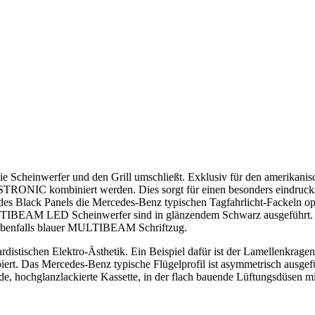
die Scheinwerfer und den Grill umschließt. Exklusiv für den amerikani
ISTRONIC kombiniert werden. Dies sorgt für einen besonders eindrucksvo
s des Black Panels die Mercedes‑Benz typischen Tagfahrlicht-Fackeln op
TIBEAM LED Scheinwerfer sind in glänzendem Schwarz ausgeführt. Far
 ebenfalls blauer MULTIBEAM Schriftzug.
istischen Elektro-Ästhetik. Ein Beispiel dafür ist der Lamellenkragen 
nzipiert. Das Mercedes-Benz typische Flügelprofil ist asymmetrisch ausg
de, hochglanzlackierte Kassette, in der flach bauende Lüftungsdüsen mi