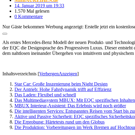
MBBAUREIHEN.de
14. Januar 2019 um 19:33
1.570 Mal gelesen
0 Kommentare
Nur Gäste bekommen Werbung angezeigt: Erstelle jetzt ein kostenlos
Als erstes Mercedes-Benz Modell der neuen Produkt- und Technolog
der EQC die Designsprache des Progressiven Luxus. Dieser entsteht 
dem nahtlosen ineinander Übergehen von intuitivem und physischem
Inhaltsverzeichnis
[
Verbergen
Anzeigen
]
Star Car: Große Inszenierung beim Night Design
Der Antrieb: Hohe Fahrdynamik trifft auf Effizienz
Das Laden: Flexibel und schnell
Das Multimediasystem MBUX: Mit EQC spezifischen Inhalten
MBUX Interieur-Assistent: Das Erlebnis wird noch größer
Die intelligenten Services: Entspanntes Reisen vom Start bis z
Aktive und Passive Sicherheit: EQC spezifisches Sicherheitsko
Die Erprobung: Härtetests rund um den Globus
Die Produktion: Vorbereitungen im Werk Bremen auf Hochtou