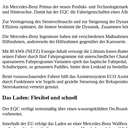
Als Mercedes-Benz Primus der neuen Produkt- und Technologiemarke 
und Hinterachse. Damit hat der EQC die Fahreigenschaften eines Allr
Zur Verringerung des Stromverbrauchs und zur Steigerung der Dynamik
Effizienz optimiert, die hintere bestimmt die Dynamik. Zusammen b
Die Mercedes-Benz Ingenieure haben mit verschiedenen Maßnahmen d
Hilfsrahmen, andererseits der Hilfsrahmen gegenüber der Karosserie
Mit 80 kWh (NEFZ) Energie-Inhalt versorgt die Lithium-Ionen-Batter
seinen Fahrer durch fünf Fahrprogramme mit unterschiedlicher Ch
sparsameren Fahrprogramm-Varianten spielt das haptische Fahrpedal, 
Schaltwippen, so genannten Paddles, hinter dem Lenkrad zu beeinflu
Beim vorausschauenden Fahren hilft das Assistenzsystem ECO Assist
durch Funktionen wie Segeln und gezielte Steuerung der Rekuperatio
Stereokamera) vernetzt genutzt.
Das Laden: Flexibel und schnell
Der EQC verfügt serienmäßig über einen wassergekühlten On-Board-L
vorbereitet.
Innerhalb der EU erfolgt das Laden an einer Mercedes-Benz Wallbox bi