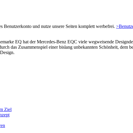
es Benutzerkonto und nutze unsere Seiten komplett werbefrei.
>Benutze
iemarke EQ hat der Mercedes-Benz EQC viele wegweisende Designdeta
durch das Zusammenspiel einer bislang unbekannten Schönheit, dem be
 Design.
um Ziel
nzept
ren