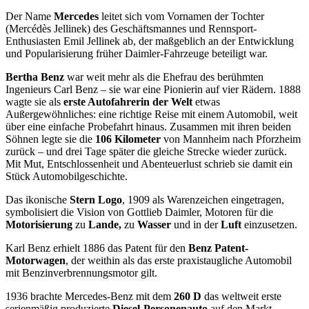
Der Name
Mercedes
leitet sich vom Vornamen der Tochter
(Mercédès Jellinek) des Geschäftsmannes und Rennsport-
Enthusiasten Emil Jellinek ab, der maßgeblich an der Entwicklung
und Popularisierung früher Daimler-Fahrzeuge beteiligt war.
Bertha Benz
war weit mehr als die Ehefrau des berühmten
Ingenieurs Carl Benz – sie war eine Pionierin auf vier Rädern. 1888
wagte sie als
erste Autofahrerin der Welt
etwas
Außergewöhnliches: eine richtige Reise mit einem Automobil, weit
über eine einfache Probefahrt hinaus. Zusammen mit ihren beiden
Söhnen legte sie die
106 Kilometer
von Mannheim nach Pforzheim
zurück – und drei Tage später die gleiche Strecke wieder zurück.
Mit Mut, Entschlossenheit und Abenteuerlust schrieb sie damit ein
Stück Automobilgeschichte.
Das ikonische
Stern Logo
, 1909 als Warenzeichen eingetragen,
symbolisiert die Vision von Gottlieb Daimler, Motoren für die
Motorisierung
zu
Lande,
zu
Wasser
und in der
Luft
einzusetzen.
Karl Benz erhielt 1886 das Patent für den
Benz Patent-
Motorwagen
, der weithin als das erste praxistaugliche Automobil
mit Benzinverbrennungsmotor gilt.
1936 brachte Mercedes-Benz mit dem
260 D
das weltweit erste
serienmäßig produzierte
Diesel-Personenauto
auf den Markt.