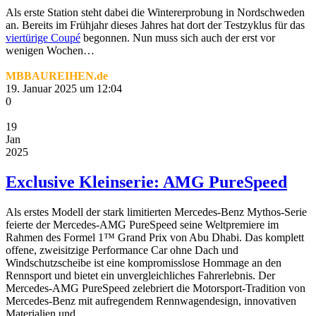
Als erste Station steht dabei die Wintererprobung in Nordschweden
an. Bereits im Frühjahr dieses Jahres hat dort der Testzyklus für das
viertürige Coupé
begonnen. Nun muss sich auch der erst vor
wenigen Wochen…
MBBAUREIHEN.de
19. Januar 2025 um 12:04
0
19
Jan
2025
Exclusive Kleinserie: AMG PureSpeed
Als erstes Modell der stark limitierten Mercedes‑Benz Mythos-Serie
feierte der Mercedes-AMG PureSpeed seine Weltpremiere im
Rahmen des Formel 1™ Grand Prix von Abu Dhabi. Das komplett
offene, zweisitzige Performance Car ohne Dach und
Windschutzscheibe ist eine kompromisslose Hommage an den
Rennsport und bietet ein unvergleichliches Fahrerlebnis. Der
Mercedes-AMG PureSpeed zelebriert die Motorsport-Tradition von
Mercedes-Benz mit aufregendem Rennwagendesign, innovativen
Materialien und…