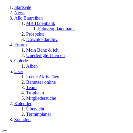
Startseite
News
Alle Baureihen
MB Datenbank
Fahrzeugdatenbank
Prospekte
Downloadarchiv
Forum
Mein Benz & ich
Unerledigte Themen
Galerie
Alben
User
Letzte Aktivitäten
Benutzer online
Team
Trophäen
Mitgliedersuche
Kalender
Übersicht
Terminplaner
Spenden