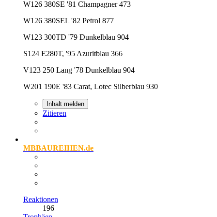
W126 380SE '81 Champagner 473
W126 380SEL '82 Petrol 877
W123 300TD '79 Dunkelblau 904
S124 E280T, '95 Azuritblau 366
V123 250 Lang '78 Dunkelblau 904
W201 190E '83 Carat, Lotec Silberblau 930
Inhalt melden
Zitieren
MBBAUREIHEN.de
Reaktionen
196
Trophäen