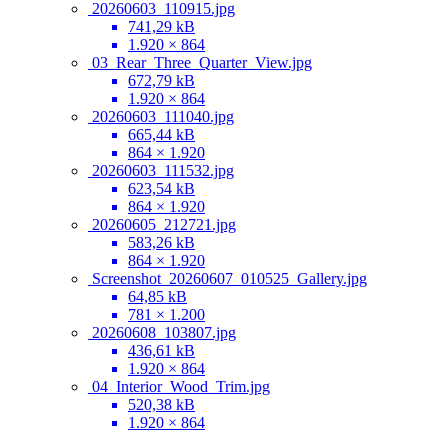
20260603_110915.jpg
741,29 kB
1.920 × 864
03_Rear_Three_Quarter_View.jpg
672,79 kB
1.920 × 864
20260603_111040.jpg
665,44 kB
864 × 1.920
20260603_111532.jpg
623,54 kB
864 × 1.920
20260605_212721.jpg
583,26 kB
864 × 1.920
Screenshot_20260607_010525_Gallery.jpg
64,85 kB
781 × 1.200
20260608_103807.jpg
436,61 kB
1.920 × 864
04_Interior_Wood_Trim.jpg
520,38 kB
1.920 × 864