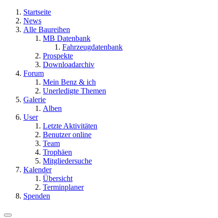
Startseite
News
Alle Baureihen
MB Datenbank
Fahrzeugdatenbank
Prospekte
Downloadarchiv
Forum
Mein Benz & ich
Unerledigte Themen
Galerie
Alben
User
Letzte Aktivitäten
Benutzer online
Team
Trophäen
Mitgliedersuche
Kalender
Übersicht
Terminplaner
Spenden