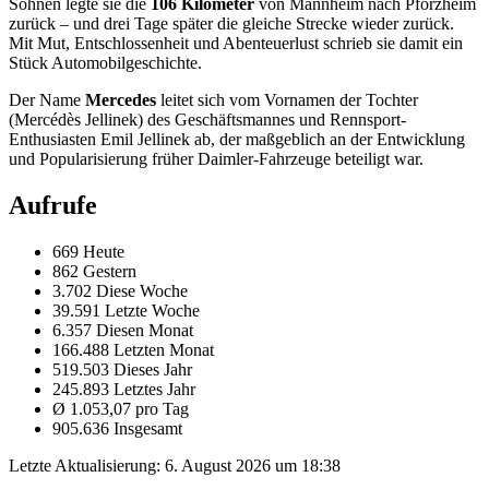
Söhnen legte sie die
106 Kilometer
von Mannheim nach Pforzheim
zurück – und drei Tage später die gleiche Strecke wieder zurück.
Mit Mut, Entschlossenheit und Abenteuerlust schrieb sie damit ein
Stück Automobilgeschichte.
Der Name
Mercedes
leitet sich vom Vornamen der Tochter
(Mercédès Jellinek) des Geschäftsmannes und Rennsport-
Enthusiasten Emil Jellinek ab, der maßgeblich an der Entwicklung
und Popularisierung früher Daimler-Fahrzeuge beteiligt war.
Aufrufe
669 Heute
862 Gestern
3.702 Diese Woche
39.591 Letzte Woche
6.357 Diesen Monat
166.488 Letzten Monat
519.503 Dieses Jahr
245.893 Letztes Jahr
Ø 1.053,07 pro Tag
905.636 Insgesamt
Letzte Aktualisierung:
6. August 2026 um 18:38