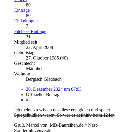
80
Einträge
80
Einladungen
7
Filebase Einträge
31
Mitglied seit
22. April 2008
Geburtstag
27. Oktober 1985 (40)
Geschlecht
Männlich
Wohnort
Bergisch Gladbach
20. Dezember 2024 um 07:03
Offizieller Beitrag
#2
Ich meine zu wissen das diese erst gleich und später
Spiegelbildlich waren. So war es definitiv beim 124er.
Gruß, Marcel von: MB-Baureihen.de // Nast-
Sonderfahrzeuge.de