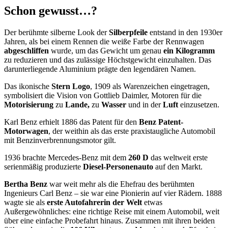
Schon gewusst…?
Der berühmte silberne Look der
Silberpfeile
entstand in den 1930er
Jahren, als bei einem Rennen die weiße Farbe der Rennwagen
abgeschliffen
wurde, um das Gewicht um genau
ein Kilogramm
zu reduzieren und das zulässige Höchstgewicht einzuhalten. Das
darunterliegende Aluminium prägte den legendären Namen.
Das ikonische
Stern Logo
, 1909 als Warenzeichen eingetragen,
symbolisiert die Vision von Gottlieb Daimler, Motoren für die
Motorisierung
zu
Lande,
zu
Wasser
und in der
Luft
einzusetzen.
Karl Benz erhielt 1886 das Patent für den
Benz Patent-
Motorwagen
, der weithin als das erste praxistaugliche Automobil
mit Benzinverbrennungsmotor gilt.
1936 brachte Mercedes-Benz mit dem
260 D
das weltweit erste
serienmäßig produzierte
Diesel-Personenauto
auf den Markt.
Bertha Benz
war weit mehr als die Ehefrau des berühmten
Ingenieurs Carl Benz – sie war eine Pionierin auf vier Rädern. 1888
wagte sie als
erste Autofahrerin der Welt
etwas
Außergewöhnliches: eine richtige Reise mit einem Automobil, weit
über eine einfache Probefahrt hinaus. Zusammen mit ihren beiden