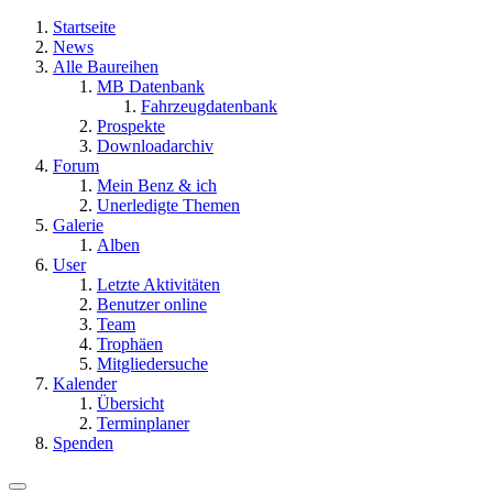
Startseite
News
Alle Baureihen
MB Datenbank
Fahrzeugdatenbank
Prospekte
Downloadarchiv
Forum
Mein Benz & ich
Unerledigte Themen
Galerie
Alben
User
Letzte Aktivitäten
Benutzer online
Team
Trophäen
Mitgliedersuche
Kalender
Übersicht
Terminplaner
Spenden