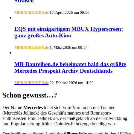
Straßen
MBBAUREIHEN.de
17. April 2026 um 00:56
EQS mit einzigartigem MBUX Hyperscreen:
ganz großes Auto-Kino
MBBAUREIHEN.de
1. März 2026 um 08:54
MB-Baureihen.de beheimatet bald das größte
Mercedes Prospekt Archiv Deutschlands
MBBAUREIHEN.de
22. Februar 2026 um 14:20
Schon gewusst…?
Der Name
Mercedes
leitet sich vom Vornamen der Tochter
(Mercédès Jellinek) des Geschäftsmannes und Rennsport-
Enthusiasten Emil Jellinek ab, der maßgeblich an der Entwicklung
und Popularisierung früher Daimler-Fahrzeuge beteiligt war.
Der berühmte silberne Look der
Silberpfeile
entstand in den 1930er