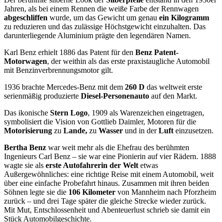
Jahren, als bei einem Rennen die weiße Farbe der Rennwagen
abgeschliffen
wurde, um das Gewicht um genau
ein Kilogramm
zu reduzieren und das zulässige Höchstgewicht einzuhalten. Das
darunterliegende Aluminium prägte den legendären Namen.
Karl Benz erhielt 1886 das Patent für den
Benz Patent-
Motorwagen
, der weithin als das erste praxistaugliche Automobil
mit Benzinverbrennungsmotor gilt.
1936 brachte Mercedes-Benz mit dem
260 D
das weltweit erste
serienmäßig produzierte
Diesel-Personenauto
auf den Markt.
Das ikonische
Stern Logo
, 1909 als Warenzeichen eingetragen,
symbolisiert die Vision von Gottlieb Daimler, Motoren für die
Motorisierung
zu
Lande,
zu
Wasser
und in der
Luft
einzusetzen.
Bertha Benz
war weit mehr als die Ehefrau des berühmten
Ingenieurs Carl Benz – sie war eine Pionierin auf vier Rädern. 1888
wagte sie als
erste Autofahrerin der Welt
etwas
Außergewöhnliches: eine richtige Reise mit einem Automobil, weit
über eine einfache Probefahrt hinaus. Zusammen mit ihren beiden
Söhnen legte sie die
106 Kilometer
von Mannheim nach Pforzheim
zurück – und drei Tage später die gleiche Strecke wieder zurück.
Mit Mut, Entschlossenheit und Abenteuerlust schrieb sie damit ein
Stück Automobilgeschichte.