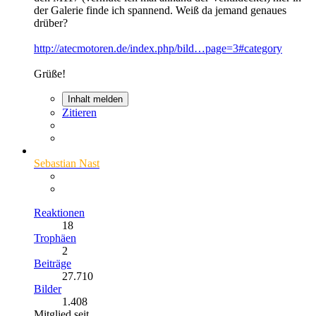
der Galerie finde ich spannend. Weiß da jemand genaues
drüber?
http://atecmotoren.de/index.php/bild…page=3#category
Grüße!
Inhalt melden
Zitieren
Sebastian Nast
Reaktionen
18
Trophäen
2
Beiträge
27.710
Bilder
1.408
Mitglied seit