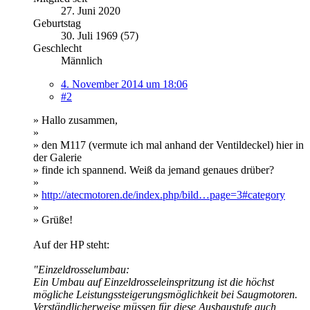
27. Juni 2020
Geburtstag
30. Juli 1969 (57)
Geschlecht
Männlich
4. November 2014 um 18:06
#2
» Hallo zusammen,
»
» den M117 (vermute ich mal anhand der Ventildeckel) hier in
der Galerie
» finde ich spannend. Weiß da jemand genaues drüber?
»
»
http://atecmotoren.de/index.php/bild…page=3#category
»
» Grüße!
Auf der HP steht:
"Einzeldrosselumbau:
Ein Umbau auf Einzeldrosseleinspritzung ist die höchst
mögliche Leistungssteigerungsmöglichkeit bei Saugmotoren.
Verständlicherweise müssen für diese Ausbaustufe auch