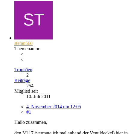
stefan560
Themenautor
Trophäen
2
Beiträge
254
Mitglied seit
10. Juli 2011
4. November 2014 um 12:05
#1
Hallo zusammen,
den M117 (vermute ich mal anhand der Ventildeckel) hier in