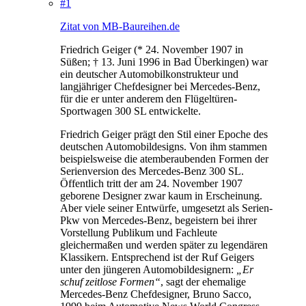
#1
Zitat von MB-Baureihen.de
Friedrich Geiger (* 24. November 1907 in
Süßen; † 13. Juni 1996 in Bad Überkingen) war
ein deutscher Automobilkonstrukteur und
langjähriger Chefdesigner bei Mercedes-Benz,
für die er unter anderem den Flügeltüren-
Sportwagen 300 SL entwickelte.
Friedrich Geiger prägt den Stil einer Epoche des
deutschen Automobildesigns. Von ihm stammen
beispielsweise die atemberaubenden Formen der
Serienversion des Mercedes-Benz 300 SL.
Öffentlich tritt der am 24. November 1907
geborene Designer zwar kaum in Erscheinung.
Aber viele seiner Entwürfe, umgesetzt als Serien-
Pkw von Mercedes-Benz, begeistern bei ihrer
Vorstellung Publikum und Fachleute
gleichermaßen und werden später zu legendären
Klassikern. Entsprechend ist der Ruf Geigers
unter den jüngeren Automobildesignern:
„Er
schuf zeitlose Formen“
, sagt der ehemalige
Mercedes-Benz Chefdesigner, Bruno Sacco,