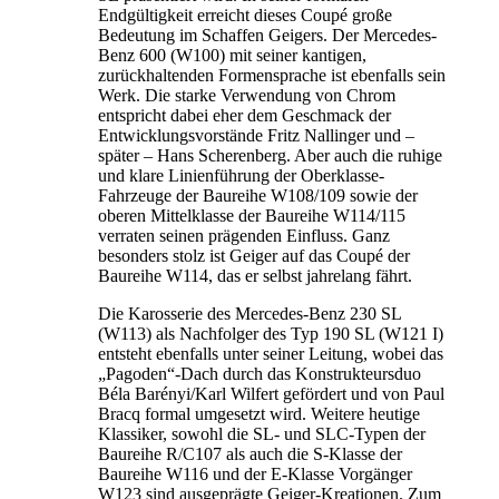
Endgültigkeit erreicht dieses Coupé große
Bedeutung im Schaffen Geigers. Der Mercedes-
Benz 600 (W100) mit seiner kantigen,
zurückhaltenden Formensprache ist ebenfalls sein
Werk. Die starke Verwendung von Chrom
entspricht dabei eher dem Geschmack der
Entwicklungsvorstände Fritz Nallinger und –
später – Hans Scherenberg. Aber auch die ruhige
und klare Linienführung der Oberklasse-
Fahrzeuge der Baureihe W108/109 sowie der
oberen Mittelklasse der Baureihe W114/115
verraten seinen prägenden Einfluss. Ganz
besonders stolz ist Geiger auf das Coupé der
Baureihe W114, das er selbst jahrelang fährt.
Die Karosserie des Mercedes-Benz 230 SL
(W113) als Nachfolger des Typ 190 SL (W121 I)
entsteht ebenfalls unter seiner Leitung, wobei das
„Pagoden“-Dach durch das Konstrukteursduo
Béla Barényi/Karl Wilfert gefördert und von Paul
Bracq formal umgesetzt wird. Weitere heutige
Klassiker, sowohl die SL- und SLC-Typen der
Baureihe R/C107 als auch die S-Klasse der
Baureihe W116 und der E-Klasse Vorgänger
W123 sind ausgeprägte Geiger-Kreationen. Zum