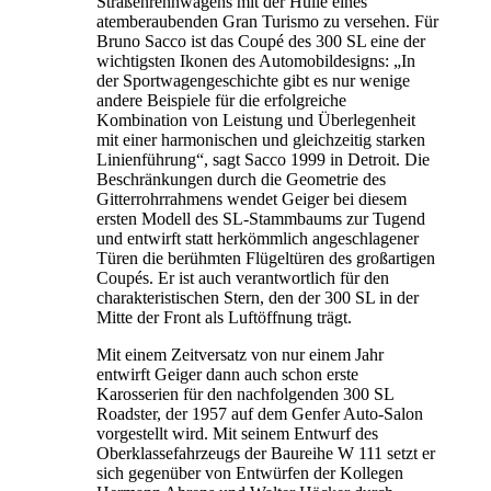
Straßenrennwagens mit der Hülle eines
atemberaubenden Gran Turismo zu versehen. Für
Bruno Sacco ist das Coupé des 300 SL eine der
wichtigsten Ikonen des Automobildesigns: „In
der Sportwagengeschichte gibt es nur wenige
andere Beispiele für die erfolgreiche
Kombination von Leistung und Überlegenheit
mit einer harmonischen und gleichzeitig starken
Linienführung“, sagt Sacco 1999 in Detroit. Die
Beschränkungen durch die Geometrie des
Gitterrohrrahmens wendet Geiger bei diesem
ersten Modell des SL-Stammbaums zur Tugend
und entwirft statt herkömmlich angeschlagener
Türen die berühmten Flügeltüren des großartigen
Coupés. Er ist auch verantwortlich für den
charakteristischen Stern, den der 300 SL in der
Mitte der Front als Luftöffnung trägt.
Mit einem Zeitversatz von nur einem Jahr
entwirft Geiger dann auch schon erste
Karosserien für den nachfolgenden 300 SL
Roadster, der 1957 auf dem Genfer Auto-Salon
vorgestellt wird. Mit seinem Entwurf des
Oberklassefahrzeugs der Baureihe W 111 setzt er
sich gegenüber von Entwürfen der Kollegen