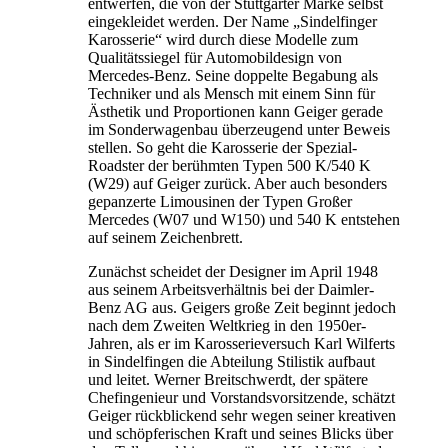
entwerfen, die von der Stuttgarter Marke selbst
eingekleidet werden. Der Name „Sindelfinger
Karosserie“ wird durch diese Modelle zum
Qualitätssiegel für Automobildesign von
Mercedes-Benz. Seine doppelte Begabung als
Techniker und als Mensch mit einem Sinn für
Ästhetik und Proportionen kann Geiger gerade
im Sonderwagenbau überzeugend unter Beweis
stellen. So geht die Karosserie der Spezial-
Roadster der berühmten Typen 500 K/540 K
(W29) auf Geiger zurück. Aber auch besonders
gepanzerte Limousinen der Typen Großer
Mercedes (W07 und W150) und 540 K entstehen
auf seinem Zeichenbrett.
Zunächst scheidet der Designer im April 1948
aus seinem Arbeitsverhältnis bei der Daimler-
Benz AG aus. Geigers große Zeit beginnt jedoch
nach dem Zweiten Weltkrieg in den 1950er-
Jahren, als er im Karosserieversuch Karl Wilferts
in Sindelfingen die Abteilung Stilistik aufbaut
und leitet. Werner Breitschwerdt, der spätere
Chefingenieur und Vorstandsvorsitzende, schätzt
Geiger rückblickend sehr wegen seiner kreativen
und schöpferischen Kraft und seines Blicks über