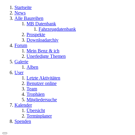
Startseite
News
Alle Baureihen
MB Datenbank
Fahrzeugdatenbank
Prospekte
Downloadarchiv
Forum
Mein Benz & ich
Unerledigte Themen
Galerie
Alben
User
Letzte Aktivitäten
Benutzer online
Team
Trophäen
Mitgliedersuche
Kalender
Übersicht
Terminplaner
Spenden