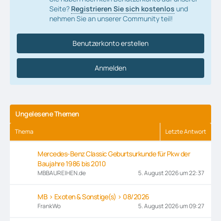
Seite?
Registrieren Sie sich kostenlos
und
nehmen Sie an unserer Community teil!
Benutzerkonto erstellen
Anmelden
Ungelesene Themen
Thema
Letzte Antwort
Mercedes-Benz Classic Geburtsurkunde für Pkw der
Baujahre 1986 bis 2010
MBBAUREIHEN.de
5. August 2026 um 22:37
MB > Exoten & Sonstige(s) > 08/2026
FrankWo
5. August 2026 um 09:27