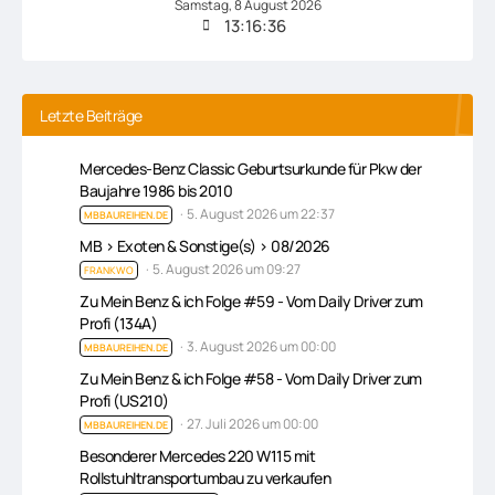
Samstag
,
8
August
2026
13:16:36
Letzte Beiträge
Mercedes-Benz Classic Geburtsurkunde für Pkw der
Baujahre 1986 bis 2010
5. August 2026 um 22:37
MBBAUREIHEN.DE
MB > Exoten & Sonstige(s) > 08/2026
5. August 2026 um 09:27
FRANKWO
Zu Mein Benz & ich Folge #59 - Vom Daily Driver zum
Profi (134A)
3. August 2026 um 00:00
MBBAUREIHEN.DE
Zu Mein Benz & ich Folge #58 - Vom Daily Driver zum
Profi (US210)
27. Juli 2026 um 00:00
MBBAUREIHEN.DE
Besonderer Mercedes 220 W115 mit
Rollstuhltransportumbau zu verkaufen