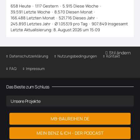
658 Heute
1.117 Gestern
5.915 Diese Woche
39.591 Letzte Woche
8.570 Diesen Monat
166.488 Letzten Monat
521.716 Dieses Jahr
245.893 Letztes Jahr
Ø 1.053,19 pro Tag
907.849 Insgesamt
Letzte Aktualisierung:
8. August 2026 um 15:09
Stil ändern
Datenschutzerklärung
Nutzungsbedingungen
Kontakt
FAQ
Impressum
Das Beste zum Schluss
Unsere Projekte
MB-BAUREIHEN.DE
MEIN BENZ & ICH - DER PODCAST