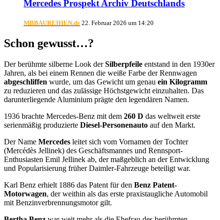
Mercedes Prospekt Archiv Deutschlands
MBBAUREIHEN.de
22. Februar 2026 um 14:20
Schon gewusst…?
Der berühmte silberne Look der
Silberpfeile
entstand in den 1930er
Jahren, als bei einem Rennen die weiße Farbe der Rennwagen
abgeschliffen
wurde, um das Gewicht um genau
ein Kilogramm
zu reduzieren und das zulässige Höchstgewicht einzuhalten. Das
darunterliegende Aluminium prägte den legendären Namen.
1936 brachte Mercedes-Benz mit dem
260 D
das weltweit erste
serienmäßig produzierte
Diesel-Personenauto
auf den Markt.
Der Name
Mercedes
leitet sich vom Vornamen der Tochter
(Mercédès Jellinek) des Geschäftsmannes und Rennsport-
Enthusiasten Emil Jellinek ab, der maßgeblich an der Entwicklung
und Popularisierung früher Daimler-Fahrzeuge beteiligt war.
Karl Benz erhielt 1886 das Patent für den
Benz Patent-
Motorwagen
, der weithin als das erste praxistaugliche Automobil
mit Benzinverbrennungsmotor gilt.
Bertha Benz
war weit mehr als die Ehefrau des berühmten