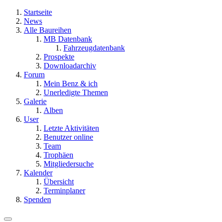
Startseite
News
Alle Baureihen
MB Datenbank
Fahrzeugdatenbank
Prospekte
Downloadarchiv
Forum
Mein Benz & ich
Unerledigte Themen
Galerie
Alben
User
Letzte Aktivitäten
Benutzer online
Team
Trophäen
Mitgliedersuche
Kalender
Übersicht
Terminplaner
Spenden