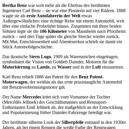
Bertha Benz
war weit mehr als die Ehefrau des berühmten
Ingenieurs Carl Benz – sie war eine Pionierin auf vier Rädern. 1888
wagte sie als
erste Autofahrerin der Welt
etwas
Außergewöhnliches: eine richtige Reise mit einem Automobil, weit
über eine einfache Probefahrt hinaus. Zusammen mit ihren beiden
Söhnen legte sie die
106 Kilometer
von Mannheim nach Pforzheim
zurück – und drei Tage später die gleiche Strecke wieder zurück.
Mit Mut, Entschlossenheit und Abenteuerlust schrieb sie damit ein
Stück Automobilgeschichte.
Das ikonische
Stern Logo
, 1909 als Warenzeichen eingetragen,
symbolisiert die Vision von Gottlieb Daimler, Motoren für die
Motorisierung
zu
Lande,
zu
Wasser
und in der
Luft
einzusetzen.
Karl Benz erhielt 1886 das Patent für den
Benz Patent-
Motorwagen
, der weithin als das erste praxistaugliche Automobil
mit Benzinverbrennungsmotor gilt.
Der Name
Mercedes
leitet sich vom Vornamen der Tochter
(Mercédès Jellinek) des Geschäftsmannes und Rennsport-
Enthusiasten Emil Jellinek ab, der maßgeblich an der Entwicklung
und Popularisierung früher Daimler-Fahrzeuge beteiligt war.
Der berühmte silberne Look der
Silberpfeile
entstand in den 1930er
Jahren, als bei einem Rennen die weiße Farbe der Rennwagen