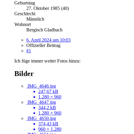
Geburtstag
27. Oktober 1985 (40)
Geschlecht
Männlich
Wohnort
Bergisch Gladbach
6. April 2024 um 10:03
Offizieller Beitrag
#1
Ich füge immer weiter Fotos hinzu:
Bilder
IMG_4646.jpg
247,67 kB
1.280 × 960
IMG_4647.jpg
344,2 kB
1.280 × 960
IMG_4650.jpg
374,43 kB
960 × 1.280