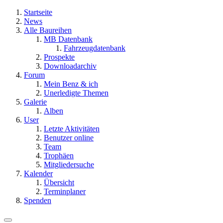
Startseite
News
Alle Baureihen
MB Datenbank
Fahrzeugdatenbank
Prospekte
Downloadarchiv
Forum
Mein Benz & ich
Unerledigte Themen
Galerie
Alben
User
Letzte Aktivitäten
Benutzer online
Team
Trophäen
Mitgliedersuche
Kalender
Übersicht
Terminplaner
Spenden