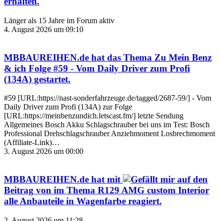
erhalten.
Länger als 15 Jahre im Forum aktiv
4. August 2026 um 09:10
MBBAUREIHEN.de
hat das Thema
Zu Mein Benz
& ich Folge #59 - Vom Daily Driver zum Profi
(134A)
gestartet.
#59 [URL:https://nast-sonderfahrzeuge.de/tagged/2687-59/] - Vom
Daily Driver zum Profi (134A) zur Folge
[URL:https://meinbenzundich.letscast.fm/] letzte Sendung
Allgemeines Bosch Akku Schlagschrauber bei uns im Test: Bosch
Professional Drehschlagschrauber Anziehmoment Losbrechmoment
(Affiliate-Link)…
3. August 2026 um 00:00
MBBAUREIHEN.de
hat mit
auf den
Beitrag von
im Thema
R129 AMG custom Interior
alle Anbauteile in Wagenfarbe
reagiert.
2. August 2026 um 11:28