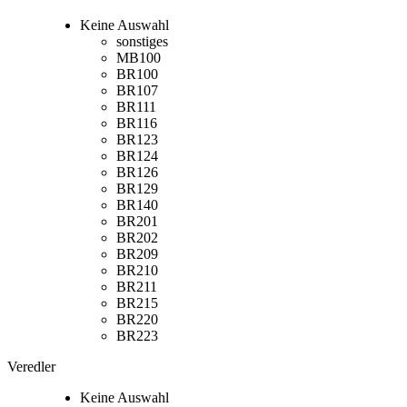
Keine Auswahl
sonstiges
MB100
BR100
BR107
BR111
BR116
BR123
BR124
BR126
BR129
BR140
BR201
BR202
BR209
BR210
BR211
BR215
BR220
BR223
Veredler
Keine Auswahl