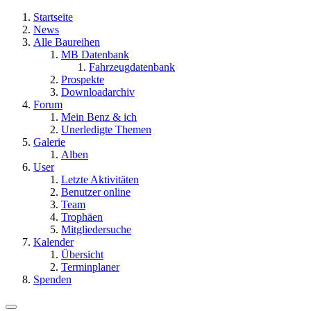
Startseite
News
Alle Baureihen
MB Datenbank
Fahrzeugdatenbank
Prospekte
Downloadarchiv
Forum
Mein Benz & ich
Unerledigte Themen
Galerie
Alben
User
Letzte Aktivitäten
Benutzer online
Team
Trophäen
Mitgliedersuche
Kalender
Übersicht
Terminplaner
Spenden