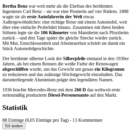
Bertha Benz
war weit mehr als die Ehefrau des berühmten
Ingenieurs Carl Benz – sie war eine Pionierin auf vier Rädern. 1888
wagte sie als
erste Autofahrerin der Welt
etwas
Außergewöhnliches: eine richtige Reise mit einem Automobil, weit
über eine einfache Probefahrt hinaus. Zusammen mit ihren beiden
Söhnen legte sie die
106 Kilometer
von Mannheim nach Pforzheim
zurück – und drei Tage später die gleiche Strecke wieder zurück.
Mit Mut, Entschlossenheit und Abenteuerlust schrieb sie damit ein
Stück Automobilgeschichte.
Der berühmte silberne Look der
Silberpfeile
entstand in den 1930er
Jahren, als bei einem Rennen die weiße Farbe der Rennwagen
abgeschliffen
wurde, um das Gewicht um genau
ein Kilogramm
zu reduzieren und das zulässige Höchstgewicht einzuhalten. Das
darunterliegende Aluminium prägte den legendären Namen.
1936 brachte Mercedes-Benz mit dem
260 D
das weltweit erste
serienmäßig produzierte
Diesel-Personenauto
auf den Markt.
Statistik
88 Einträge (0,05 Einträge pro Tag) - 13 Kommentare
Stil ändern