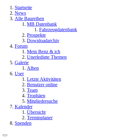
Startseite
News
Alle Baureihen
MB Datenbank
Fahrzeugdatenbank
Prospekte
Downloadarchiv
Forum
Mein Benz & ich
Unerledigte Themen
Galerie
Alben
User
Letzte Aktivitäten
Benutzer online
Team
Trophäen
Mitgliedersuche
Kalender
Übersicht
Terminplaner
Spenden