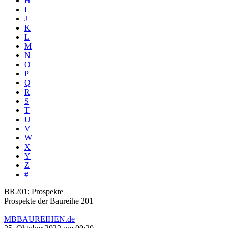
H
I
J
K
L
M
N
O
P
Q
R
S
T
U
V
W
X
Y
Z
#
BR201: Prospekte
Prospekte der Baureihe 201
MBBAUREIHEN.de