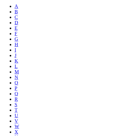
A
B
C
D
E
F
G
H
I
J
K
L
M
N
O
P
Q
R
S
T
U
V
W
X