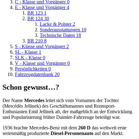
C - Klasse und Vorgänger
0
E - Klasse und Vorgänger
4
BR 123
1
BR 124
30
Lacke & Polster
2
Sonderausstattungen
10
Technische Daten
18
BR 210
8
S - Klasse und Vorgänger
2
SL - Klasse
1
SLK - Klasse
0
V - Klasse und Vorgänger
0
Persönlichkeiten
0
Fahrzeugdatenbank
20
Schon gewusst…?
Der Name
Mercedes
leitet sich vom Vornamen der Tochter
(Mercédès Jellinek) des Geschäftsmannes und Rennsport-
Enthusiasten Emil Jellinek ab, der maßgeblich an der Entwicklung
und Popularisierung früher Daimler-Fahrzeuge beteiligt war.
1936 brachte Mercedes-Benz mit dem
260 D
das weltweit erste
serienmäßig produzierte
Diesel-Personenauto
auf den Markt.