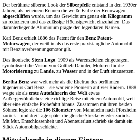
Der berühmte silberne Look der
Silberpfeile
entstand in den 1930er
Jahren, als bei einem Rennen die weiße Farbe der Rennwagen
abgeschliffen
wurde, um das Gewicht um genau
ein Kilogramm
zu reduzieren und das zulässige Höchstgewicht einzuhalten. Das
darunterliegende Aluminium prägte den legendären Namen.
Karl Benz erhielt 1886 das Patent für den
Benz Patent-
Motorwagen
, der weithin als das erste praxistaugliche Automobil
mit Benzinverbrennungsmotor gilt.
Das ikonische
Stern Logo
, 1909 als Warenzeichen eingetragen,
symbolisiert die Vision von Gottlieb Daimler, Motoren für die
Motorisierung
zu
Lande,
zu
Wasser
und in der
Luft
einzusetzen.
Bertha Benz
war weit mehr als die Ehefrau des berühmten
Ingenieurs Carl Benz – sie war eine Pionierin auf vier Rädern. 1888
wagte sie als
erste Autofahrerin der Welt
etwas
Außergewöhnliches: eine richtige Reise mit einem Automobil, weit
über eine einfache Probefahrt hinaus. Zusammen mit ihren beiden
Söhnen legte sie die
106 Kilometer
von Mannheim nach Pforzheim
zurück – und drei Tage später die gleiche Strecke wieder zurück.
Mit Mut, Entschlossenheit und Abenteuerlust schrieb sie damit ein
Stück Automobilgeschichte.