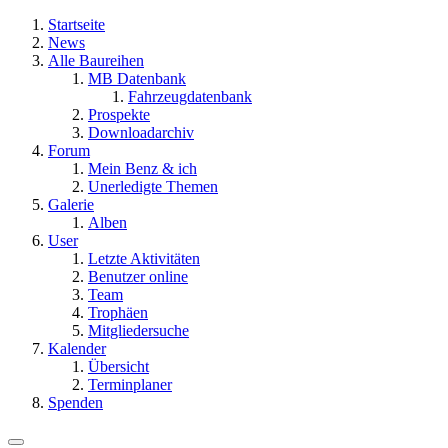
Startseite
News
Alle Baureihen
MB Datenbank
Fahrzeugdatenbank
Prospekte
Downloadarchiv
Forum
Mein Benz & ich
Unerledigte Themen
Galerie
Alben
User
Letzte Aktivitäten
Benutzer online
Team
Trophäen
Mitgliedersuche
Kalender
Übersicht
Terminplaner
Spenden