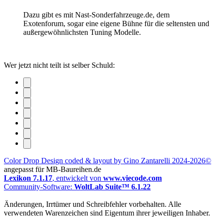
Dazu gibt es mit Nast-Sonderfahrzeuge.de, dem
Exotenforum, sogar eine eigene Bühne für die seltensten und
außergewöhnlichsten Tuning Modelle.
Wer jetzt nicht teilt ist selber Schuld:
Color Drop Design coded & layout by Gino Zantarelli 2024-2026©
angepasst für MB-Baureihen.de
Lexikon 7.1.17
, entwickelt von
www.viecode.com
Community-Software:
WoltLab Suite™ 6.1.22
Änderungen, Irrtümer und Schreibfehler vorbehalten. Alle
verwendeten Warenzeichen sind Eigentum ihrer jeweiligen Inhaber.