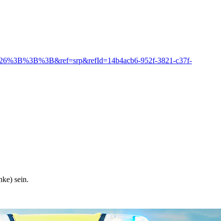
B126%3B%3B%3B&ref=srp&refId=14b4acb6-952f-3821-c37f-
ke) sein.