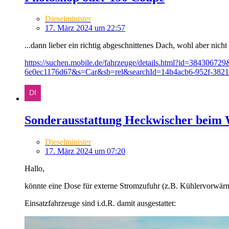
Dieselminister
17. März 2024 um 22:57
...dann lieber ein richtig abgeschnittenes Dach, wohl aber nicht 
https://suchen.mobile.de/fahrzeuge/details.html?id=38
6e0ec1176d67&s=Car&sb=rel&searchId=14b4acb6-952f-382
Sonderausstattung Heckwischer beim
Dieselminister
17. März 2024 um 07:20
Hallo,
könnte eine Dose für externe Stromzufuhr (z.B. Kühlervorwärmu
Einsatzfahrzeuge sind i.d.R. damit ausgestattet: