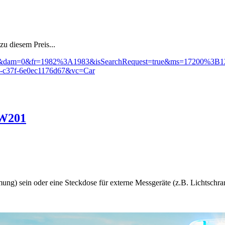
zu diesem Preis...
4306729&dam=0&fr=1982%3A1983&isSearchRequest=true&ms=17200%3
1-c37f-6e0ec1176d67&vc=Car
 W201
ng) sein oder eine Steckdose für externe Messgeräte (z.B. Lichtschran