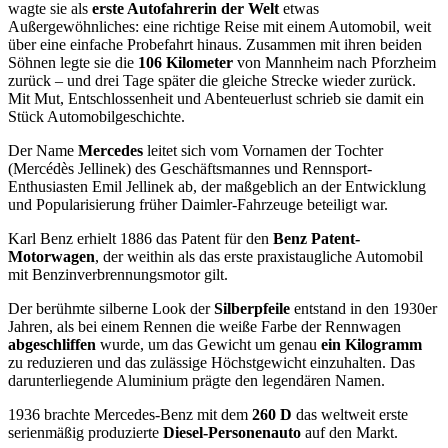
wagte sie als
erste Autofahrerin der Welt
etwas
Außergewöhnliches: eine richtige Reise mit einem Automobil, weit
über eine einfache Probefahrt hinaus. Zusammen mit ihren beiden
Söhnen legte sie die
106 Kilometer
von Mannheim nach Pforzheim
zurück – und drei Tage später die gleiche Strecke wieder zurück.
Mit Mut, Entschlossenheit und Abenteuerlust schrieb sie damit ein
Stück Automobilgeschichte.
Der Name
Mercedes
leitet sich vom Vornamen der Tochter
(Mercédès Jellinek) des Geschäftsmannes und Rennsport-
Enthusiasten Emil Jellinek ab, der maßgeblich an der Entwicklung
und Popularisierung früher Daimler-Fahrzeuge beteiligt war.
Karl Benz erhielt 1886 das Patent für den
Benz Patent-
Motorwagen
, der weithin als das erste praxistaugliche Automobil
mit Benzinverbrennungsmotor gilt.
Der berühmte silberne Look der
Silberpfeile
entstand in den 1930er
Jahren, als bei einem Rennen die weiße Farbe der Rennwagen
abgeschliffen
wurde, um das Gewicht um genau
ein Kilogramm
zu reduzieren und das zulässige Höchstgewicht einzuhalten. Das
darunterliegende Aluminium prägte den legendären Namen.
1936 brachte Mercedes-Benz mit dem
260 D
das weltweit erste
serienmäßig produzierte
Diesel-Personenauto
auf den Markt.