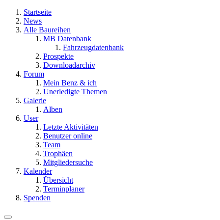
Startseite
News
Alle Baureihen
MB Datenbank
Fahrzeugdatenbank
Prospekte
Downloadarchiv
Forum
Mein Benz & ich
Unerledigte Themen
Galerie
Alben
User
Letzte Aktivitäten
Benutzer online
Team
Trophäen
Mitgliedersuche
Kalender
Übersicht
Terminplaner
Spenden