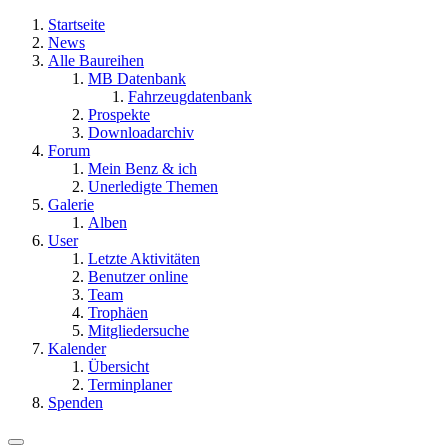
Startseite
News
Alle Baureihen
MB Datenbank
Fahrzeugdatenbank
Prospekte
Downloadarchiv
Forum
Mein Benz & ich
Unerledigte Themen
Galerie
Alben
User
Letzte Aktivitäten
Benutzer online
Team
Trophäen
Mitgliedersuche
Kalender
Übersicht
Terminplaner
Spenden