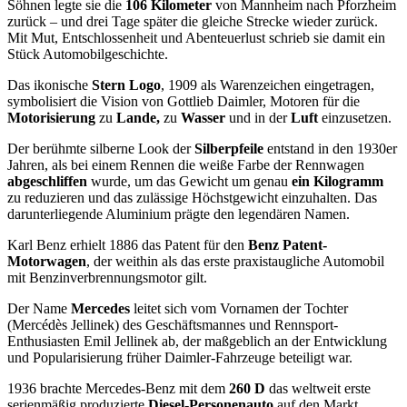
Söhnen legte sie die
106 Kilometer
von Mannheim nach Pforzheim
zurück – und drei Tage später die gleiche Strecke wieder zurück.
Mit Mut, Entschlossenheit und Abenteuerlust schrieb sie damit ein
Stück Automobilgeschichte.
Das ikonische
Stern Logo
, 1909 als Warenzeichen eingetragen,
symbolisiert die Vision von Gottlieb Daimler, Motoren für die
Motorisierung
zu
Lande,
zu
Wasser
und in der
Luft
einzusetzen.
Der berühmte silberne Look der
Silberpfeile
entstand in den 1930er
Jahren, als bei einem Rennen die weiße Farbe der Rennwagen
abgeschliffen
wurde, um das Gewicht um genau
ein Kilogramm
zu reduzieren und das zulässige Höchstgewicht einzuhalten. Das
darunterliegende Aluminium prägte den legendären Namen.
Karl Benz erhielt 1886 das Patent für den
Benz Patent-
Motorwagen
, der weithin als das erste praxistaugliche Automobil
mit Benzinverbrennungsmotor gilt.
Der Name
Mercedes
leitet sich vom Vornamen der Tochter
(Mercédès Jellinek) des Geschäftsmannes und Rennsport-
Enthusiasten Emil Jellinek ab, der maßgeblich an der Entwicklung
und Popularisierung früher Daimler-Fahrzeuge beteiligt war.
1936 brachte Mercedes-Benz mit dem
260 D
das weltweit erste
serienmäßig produzierte
Diesel-Personenauto
auf den Markt.