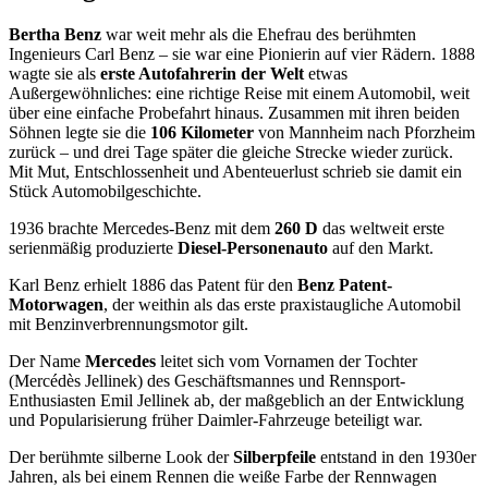
Bertha Benz
war weit mehr als die Ehefrau des berühmten
Ingenieurs Carl Benz – sie war eine Pionierin auf vier Rädern. 1888
wagte sie als
erste Autofahrerin der Welt
etwas
Außergewöhnliches: eine richtige Reise mit einem Automobil, weit
über eine einfache Probefahrt hinaus. Zusammen mit ihren beiden
Söhnen legte sie die
106 Kilometer
von Mannheim nach Pforzheim
zurück – und drei Tage später die gleiche Strecke wieder zurück.
Mit Mut, Entschlossenheit und Abenteuerlust schrieb sie damit ein
Stück Automobilgeschichte.
1936 brachte Mercedes-Benz mit dem
260 D
das weltweit erste
serienmäßig produzierte
Diesel-Personenauto
auf den Markt.
Karl Benz erhielt 1886 das Patent für den
Benz Patent-
Motorwagen
, der weithin als das erste praxistaugliche Automobil
mit Benzinverbrennungsmotor gilt.
Der Name
Mercedes
leitet sich vom Vornamen der Tochter
(Mercédès Jellinek) des Geschäftsmannes und Rennsport-
Enthusiasten Emil Jellinek ab, der maßgeblich an der Entwicklung
und Popularisierung früher Daimler-Fahrzeuge beteiligt war.
Der berühmte silberne Look der
Silberpfeile
entstand in den 1930er
Jahren, als bei einem Rennen die weiße Farbe der Rennwagen