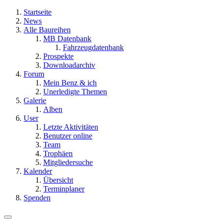
Startseite
News
Alle Baureihen
MB Datenbank
Fahrzeugdatenbank
Prospekte
Downloadarchiv
Forum
Mein Benz & ich
Unerledigte Themen
Galerie
Alben
User
Letzte Aktivitäten
Benutzer online
Team
Trophäen
Mitgliedersuche
Kalender
Übersicht
Terminplaner
Spenden