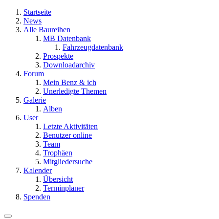
Startseite
News
Alle Baureihen
MB Datenbank
Fahrzeugdatenbank
Prospekte
Downloadarchiv
Forum
Mein Benz & ich
Unerledigte Themen
Galerie
Alben
User
Letzte Aktivitäten
Benutzer online
Team
Trophäen
Mitgliedersuche
Kalender
Übersicht
Terminplaner
Spenden