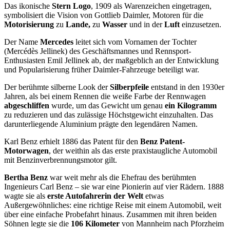
Das ikonische
Stern Logo
, 1909 als Warenzeichen eingetragen,
symbolisiert die Vision von Gottlieb Daimler, Motoren für die
Motorisierung
zu
Lande,
zu
Wasser
und in der
Luft
einzusetzen.
Der Name
Mercedes
leitet sich vom Vornamen der Tochter
(Mercédès Jellinek) des Geschäftsmannes und Rennsport-
Enthusiasten Emil Jellinek ab, der maßgeblich an der Entwicklung
und Popularisierung früher Daimler-Fahrzeuge beteiligt war.
Der berühmte silberne Look der
Silberpfeile
entstand in den 1930er
Jahren, als bei einem Rennen die weiße Farbe der Rennwagen
abgeschliffen
wurde, um das Gewicht um genau
ein Kilogramm
zu reduzieren und das zulässige Höchstgewicht einzuhalten. Das
darunterliegende Aluminium prägte den legendären Namen.
Karl Benz erhielt 1886 das Patent für den
Benz Patent-
Motorwagen
, der weithin als das erste praxistaugliche Automobil
mit Benzinverbrennungsmotor gilt.
Bertha Benz
war weit mehr als die Ehefrau des berühmten
Ingenieurs Carl Benz – sie war eine Pionierin auf vier Rädern. 1888
wagte sie als
erste Autofahrerin der Welt
etwas
Außergewöhnliches: eine richtige Reise mit einem Automobil, weit
über eine einfache Probefahrt hinaus. Zusammen mit ihren beiden
Söhnen legte sie die
106 Kilometer
von Mannheim nach Pforzheim