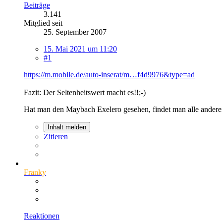
Beiträge
3.141
Mitglied seit
25. September 2007
15. Mai 2021 um 11:20
#1
https://m.mobile.de/auto-inserat/m…f4d9976&type=ad
Fazit: Der Seltenheitswert macht es!!;-)
Hat man den Maybach Exelero gesehen, findet man alle andere
Inhalt melden
Zitieren
Franky
Reaktionen