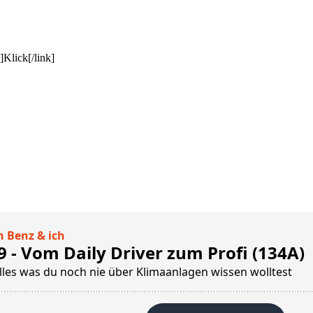
]Klick[/link]