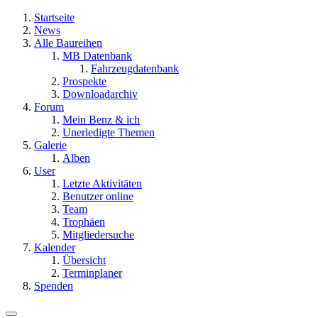
Startseite
News
Alle Baureihen
MB Datenbank
Fahrzeugdatenbank
Prospekte
Downloadarchiv
Forum
Mein Benz & ich
Unerledigte Themen
Galerie
Alben
User
Letzte Aktivitäten
Benutzer online
Team
Trophäen
Mitgliedersuche
Kalender
Übersicht
Terminplaner
Spenden