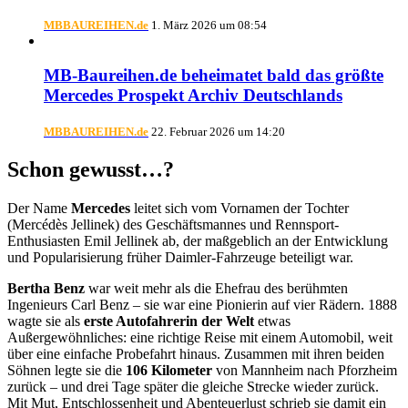
MBBAUREIHEN.de
1. März 2026 um 08:54
MB-Baureihen.de beheimatet bald das größte
Mercedes Prospekt Archiv Deutschlands
MBBAUREIHEN.de
22. Februar 2026 um 14:20
Schon gewusst…?
Der Name
Mercedes
leitet sich vom Vornamen der Tochter
(Mercédès Jellinek) des Geschäftsmannes und Rennsport-
Enthusiasten Emil Jellinek ab, der maßgeblich an der Entwicklung
und Popularisierung früher Daimler-Fahrzeuge beteiligt war.
Bertha Benz
war weit mehr als die Ehefrau des berühmten
Ingenieurs Carl Benz – sie war eine Pionierin auf vier Rädern. 1888
wagte sie als
erste Autofahrerin der Welt
etwas
Außergewöhnliches: eine richtige Reise mit einem Automobil, weit
über eine einfache Probefahrt hinaus. Zusammen mit ihren beiden
Söhnen legte sie die
106 Kilometer
von Mannheim nach Pforzheim
zurück – und drei Tage später die gleiche Strecke wieder zurück.
Mit Mut, Entschlossenheit und Abenteuerlust schrieb sie damit ein