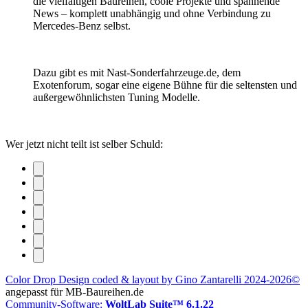
die vielfältigen Baureihen, coole Projekte und spannende
News – komplett unabhängig und ohne Verbindung zu
Mercedes-Benz selbst.
Dazu gibt es mit Nast-Sonderfahrzeuge.de, dem
Exotenforum, sogar eine eigene Bühne für die seltensten und
außergewöhnlichsten Tuning Modelle.
Wer jetzt nicht teilt ist selber Schuld:
Color Drop Design coded & layout by Gino Zantarelli 2024-2026©
angepasst für MB-Baureihen.de
Community-Software:
WoltLab Suite™ 6.1.22