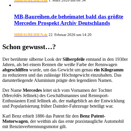
MBBAUREIHEN.de
1. März 2026 um 08:54
MB-Baureihen.de beheimatet bald das größte
Mercedes Prospekt Archiv Deutschlands
MBBAUREIHEN.de
22. Februar 2026 um 14:20
Schon gewusst…?
Der berühmte silberne Look der
Silberpfeile
entstand in den 1930er
Jahren, als bei einem Rennen die weiße Farbe der Rennwagen
abgeschliffen
wurde, um das Gewicht um genau
ein Kilogramm
zu reduzieren und das zulässige Höchstgewicht einzuhalten. Das
darunterliegende Aluminium prägte den legendären Namen.
Der Name
Mercedes
leitet sich vom Vornamen der Tochter
(Mercédès Jellinek) des Geschäftsmannes und Rennsport-
Enthusiasten Emil Jellinek ab, der maßgeblich an der Entwicklung
und Popularisierung früher Daimler-Fahrzeuge beteiligt war.
Karl Benz erhielt 1886 das Patent für den
Benz Patent-
Motorwagen
, der weithin als das erste praxistaugliche Automobil
mit Benzinverbrennungsmotor gilt.