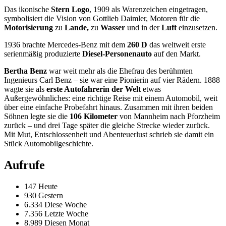
Das ikonische
Stern Logo
, 1909 als Warenzeichen eingetragen,
symbolisiert die Vision von Gottlieb Daimler, Motoren für die
Motorisierung
zu
Lande,
zu
Wasser
und in der
Luft
einzusetzen.
1936 brachte Mercedes-Benz mit dem
260 D
das weltweit erste
serienmäßig produzierte
Diesel-Personenauto
auf den Markt.
Bertha Benz
war weit mehr als die Ehefrau des berühmten
Ingenieurs Carl Benz – sie war eine Pionierin auf vier Rädern. 1888
wagte sie als
erste Autofahrerin der Welt
etwas
Außergewöhnliches: eine richtige Reise mit einem Automobil, weit
über eine einfache Probefahrt hinaus. Zusammen mit ihren beiden
Söhnen legte sie die
106 Kilometer
von Mannheim nach Pforzheim
zurück – und drei Tage später die gleiche Strecke wieder zurück.
Mit Mut, Entschlossenheit und Abenteuerlust schrieb sie damit ein
Stück Automobilgeschichte.
Aufrufe
147 Heute
930 Gestern
6.334 Diese Woche
7.356 Letzte Woche
8.989 Diesen Monat