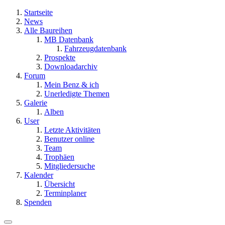
Startseite
News
Alle Baureihen
MB Datenbank
Fahrzeugdatenbank
Prospekte
Downloadarchiv
Forum
Mein Benz & ich
Unerledigte Themen
Galerie
Alben
User
Letzte Aktivitäten
Benutzer online
Team
Trophäen
Mitgliedersuche
Kalender
Übersicht
Terminplaner
Spenden