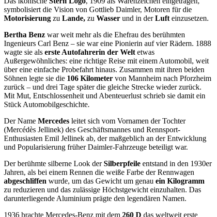
Das ikonische
Stern Logo
, 1909 als Warenzeichen eingetragen,
symbolisiert die Vision von Gottlieb Daimler, Motoren für die
Motorisierung
zu
Lande,
zu
Wasser
und in der
Luft
einzusetzen.
Bertha Benz
war weit mehr als die Ehefrau des berühmten
Ingenieurs Carl Benz – sie war eine Pionierin auf vier Rädern. 1888
wagte sie als
erste Autofahrerin der Welt
etwas
Außergewöhnliches: eine richtige Reise mit einem Automobil, weit
über eine einfache Probefahrt hinaus. Zusammen mit ihren beiden
Söhnen legte sie die
106 Kilometer
von Mannheim nach Pforzheim
zurück – und drei Tage später die gleiche Strecke wieder zurück.
Mit Mut, Entschlossenheit und Abenteuerlust schrieb sie damit ein
Stück Automobilgeschichte.
Der Name
Mercedes
leitet sich vom Vornamen der Tochter
(Mercédès Jellinek) des Geschäftsmannes und Rennsport-
Enthusiasten Emil Jellinek ab, der maßgeblich an der Entwicklung
und Popularisierung früher Daimler-Fahrzeuge beteiligt war.
Der berühmte silberne Look der
Silberpfeile
entstand in den 1930er
Jahren, als bei einem Rennen die weiße Farbe der Rennwagen
abgeschliffen
wurde, um das Gewicht um genau
ein Kilogramm
zu reduzieren und das zulässige Höchstgewicht einzuhalten. Das
darunterliegende Aluminium prägte den legendären Namen.
1936 brachte Mercedes-Benz mit dem
260 D
das weltweit erste