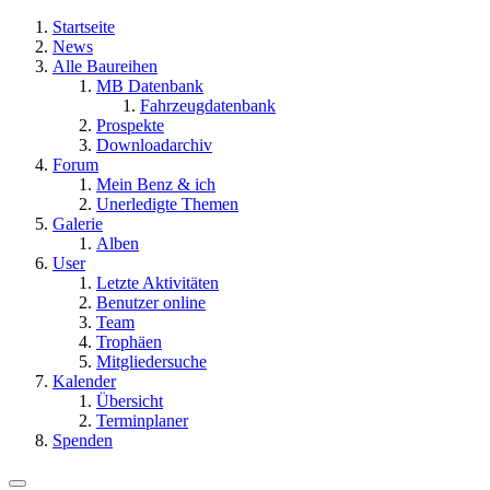
Startseite
News
Alle Baureihen
MB Datenbank
Fahrzeugdatenbank
Prospekte
Downloadarchiv
Forum
Mein Benz & ich
Unerledigte Themen
Galerie
Alben
User
Letzte Aktivitäten
Benutzer online
Team
Trophäen
Mitgliedersuche
Kalender
Übersicht
Terminplaner
Spenden