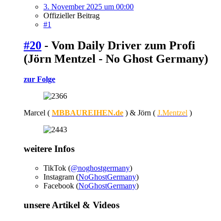
3. November 2025 um 00:00
Offizieller Beitrag
#1
#20
- Vom Daily Driver zum Profi
(Jörn Mentzel - No Ghost Germany)
zur Folge
Marcel (
MBBAUREIHEN.de
) & Jörn (
J.Mentzel
)
weitere Infos
TikTok (
@noghostgermany
)
Instagram (
NoGhostGermany
)
Facebook (
NoGhostGermany
)
unsere Artikel & Videos