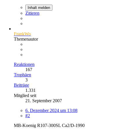
Inhalt melden
Zitieren
FrankWo
Themenautor
Reaktionen
167
Trophäen
3
Beiträge
1.331
Mitglied seit
21. September 2007
6. Dezember 2024 um 13:08
#2
MB-Koenig R107-300SL Ca2/D-1990