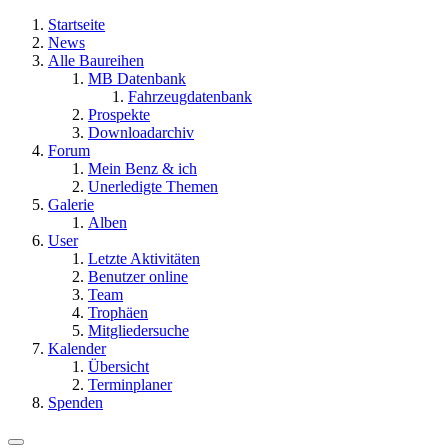
Startseite
News
Alle Baureihen
MB Datenbank
Fahrzeugdatenbank
Prospekte
Downloadarchiv
Forum
Mein Benz & ich
Unerledigte Themen
Galerie
Alben
User
Letzte Aktivitäten
Benutzer online
Team
Trophäen
Mitgliedersuche
Kalender
Übersicht
Terminplaner
Spenden