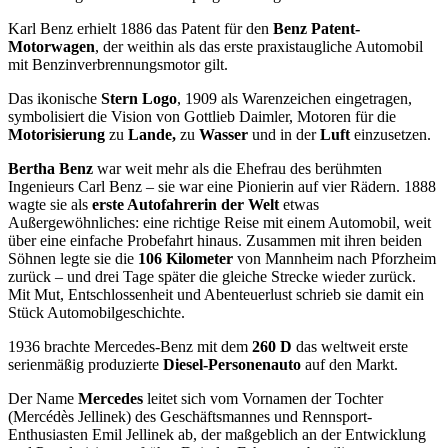
Karl Benz erhielt 1886 das Patent für den
Benz Patent-
Motorwagen
, der weithin als das erste praxistaugliche Automobil
mit Benzinverbrennungsmotor gilt.
Das ikonische
Stern Logo
, 1909 als Warenzeichen eingetragen,
symbolisiert die Vision von Gottlieb Daimler, Motoren für die
Motorisierung
zu
Lande,
zu
Wasser
und in der
Luft
einzusetzen.
Bertha Benz
war weit mehr als die Ehefrau des berühmten
Ingenieurs Carl Benz – sie war eine Pionierin auf vier Rädern. 1888
wagte sie als
erste Autofahrerin der Welt
etwas
Außergewöhnliches: eine richtige Reise mit einem Automobil, weit
über eine einfache Probefahrt hinaus. Zusammen mit ihren beiden
Söhnen legte sie die
106 Kilometer
von Mannheim nach Pforzheim
zurück – und drei Tage später die gleiche Strecke wieder zurück.
Mit Mut, Entschlossenheit und Abenteuerlust schrieb sie damit ein
Stück Automobilgeschichte.
1936 brachte Mercedes-Benz mit dem
260 D
das weltweit erste
serienmäßig produzierte
Diesel-Personenauto
auf den Markt.
Der Name
Mercedes
leitet sich vom Vornamen der Tochter
(Mercédès Jellinek) des Geschäftsmannes und Rennsport-
Enthusiasten Emil Jellinek ab, der maßgeblich an der Entwicklung