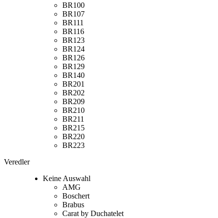
BR100
BR107
BR111
BR116
BR123
BR124
BR126
BR129
BR140
BR201
BR202
BR209
BR210
BR211
BR215
BR220
BR223
Veredler
Keine Auswahl
AMG
Boschert
Brabus
Carat by Duchatelet