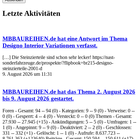
Letzte Aktivitäten
MBBAUREIHEN.de
hat eine Antwort im Thema
Designo Interior Variationen
verfasst.
[…] Die Steinzierteile sind schon sehr lecker! https://nast-
sonderfahrzeuge.de/prospekte/?flipbook=br215-designo-
steinzierteile-2001-d
9. August 2026 um 11:31
MBBAUREIHEN.de
hat das Thema
2. August 2026
bis 9. August 2026
gestartet.
Foren - Gesamt: 94 -- 94 (0) - Kategorien: 9 -- 9 (0) - Verweise: 0 --
0 (0) - Gesperrt: 4 -- 4 (0) - Versteckt: 0 -- 0 (0) Themen - Gesamt:
27.930 -- 27.945 (+15) - Ankündigungen: 5 -- 5 (0) - Umfragen: 1 --
1 (0) - Angepinnt: 9 -- 9 (0) - Deaktiviert: 2 -- 2 (0) - Geschlossen:
331 -- 332 (+1) - Gelöscht: 1 -- 1 (0) - Aufrufe: 8.637.723 --
8.761.363 (+123640) Beiträge - Gesamt: 150.594 -- 150.611 (+17) -