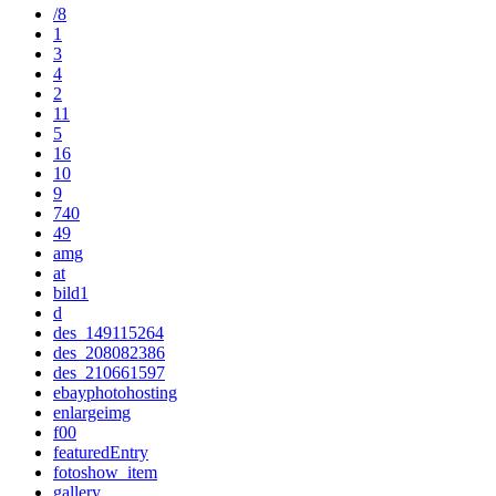
/8
1
3
4
2
11
5
16
10
9
740
49
amg
at
bild1
d
des_149115264
des_208082386
des_210661597
ebayphotohosting
enlargeimg
f00
featuredEntry
fotoshow_item
gallery