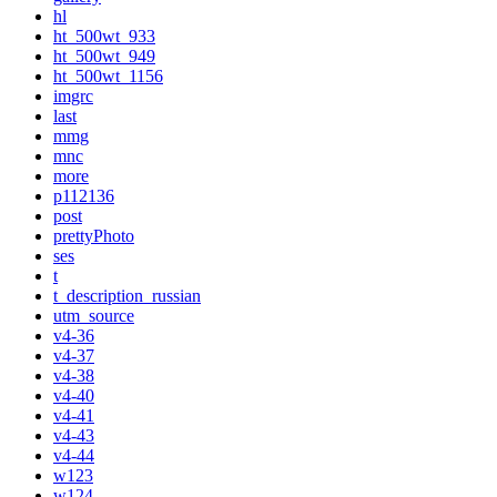
hl
ht_500wt_933
ht_500wt_949
ht_500wt_1156
imgrc
last
mmg
mnc
more
p112136
post
prettyPhoto
ses
t
t_description_russian
utm_source
v4-36
v4-37
v4-38
v4-40
v4-41
v4-43
v4-44
w123
w124