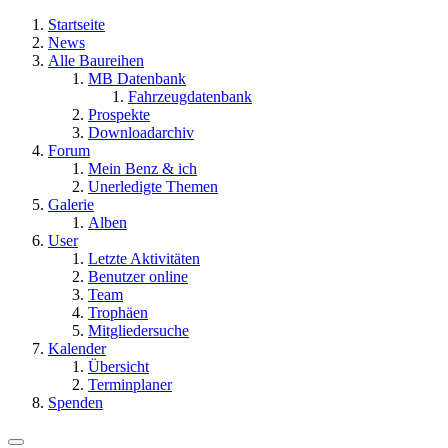
Startseite
News
Alle Baureihen
MB Datenbank
Fahrzeugdatenbank
Prospekte
Downloadarchiv
Forum
Mein Benz & ich
Unerledigte Themen
Galerie
Alben
User
Letzte Aktivitäten
Benutzer online
Team
Trophäen
Mitgliedersuche
Kalender
Übersicht
Terminplaner
Spenden