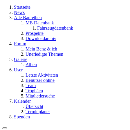
Startseite
News
Alle Baureihen
MB Datenbank
Fahrzeugdatenbank
Prospekte
Downloadarchiv
Forum
Mein Benz & ich
Unerledigte Themen
Galerie
Alben
User
Letzte Aktivitäten
Benutzer online
Team
Trophäen
Mitgliedersuche
Kalender
Übersicht
Terminplaner
Spenden