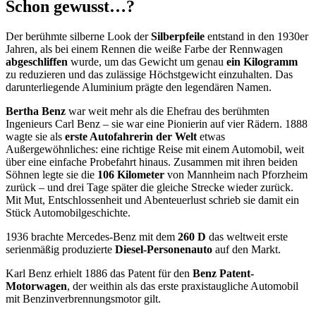
Schon gewusst…?
Der berühmte silberne Look der
Silberpfeile
entstand in den 1930er
Jahren, als bei einem Rennen die weiße Farbe der Rennwagen
abgeschliffen
wurde, um das Gewicht um genau
ein Kilogramm
zu reduzieren und das zulässige Höchstgewicht einzuhalten. Das
darunterliegende Aluminium prägte den legendären Namen.
Bertha Benz
war weit mehr als die Ehefrau des berühmten
Ingenieurs Carl Benz – sie war eine Pionierin auf vier Rädern. 1888
wagte sie als
erste Autofahrerin der Welt
etwas
Außergewöhnliches: eine richtige Reise mit einem Automobil, weit
über eine einfache Probefahrt hinaus. Zusammen mit ihren beiden
Söhnen legte sie die
106 Kilometer
von Mannheim nach Pforzheim
zurück – und drei Tage später die gleiche Strecke wieder zurück.
Mit Mut, Entschlossenheit und Abenteuerlust schrieb sie damit ein
Stück Automobilgeschichte.
1936 brachte Mercedes-Benz mit dem
260 D
das weltweit erste
serienmäßig produzierte
Diesel-Personenauto
auf den Markt.
Karl Benz erhielt 1886 das Patent für den
Benz Patent-
Motorwagen
, der weithin als das erste praxistaugliche Automobil
mit Benzinverbrennungsmotor gilt.