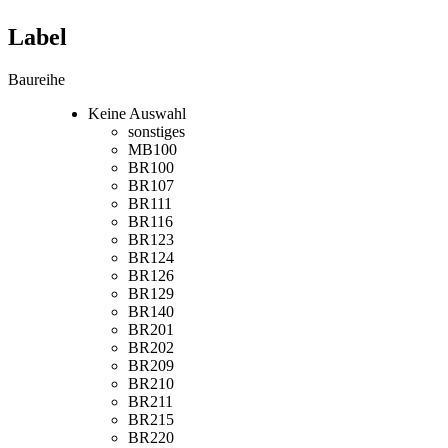
Label
Baureihe
Keine Auswahl
sonstiges
MB100
BR100
BR107
BR111
BR116
BR123
BR124
BR126
BR129
BR140
BR201
BR202
BR209
BR210
BR211
BR215
BR220