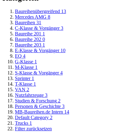
Baureihenübergreifend
13
Mercedes AMG
8
Baureihen
31
C-Klasse & Vorgänger
3
Baureihe 201
1
Baureihe 202
0
Baureihe 203
1
E-Klasse & Vorgänger
10
EQ
4
G-Klasse
1
M-Klasse
1
S-Klasse & Vorgänger
4
Sprinter
1
T-Klasse
1
VAN
2
Nutzfahrzeuge
3
Studien & Forschung
2
Personen & Geschichte
3
MB-Baureihen.de Intern
14
Default Category
2
Trucks
1
Filter zurücksetzen