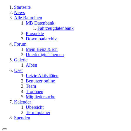
Startseite
News
Alle Baureihen
MB Datenbank
Fahrzeugdatenbank
Prospekte
Downloadarchiv
Forum
Mein Benz & ich
Unerledigte Themen
Galerie
Alben
User
Letzte Aktivitäten
Benutzer online
Team
Trophäen
Mitgliedersuche
Kalender
Übersicht
Terminplaner
Spenden