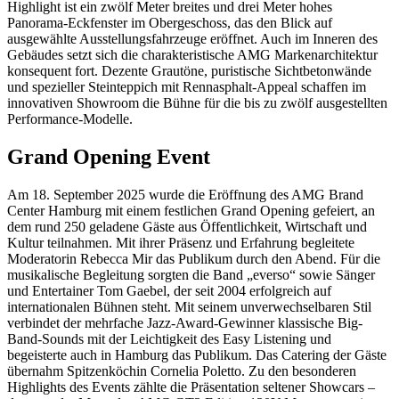
Highlight ist ein zwölf Meter breites und drei Meter hohes
Panorama-Eckfenster im Obergeschoss, das den Blick auf
ausgewählte Ausstellungsfahrzeuge eröffnet. Auch im Inneren des
Gebäudes setzt sich die charakteristische AMG Markenarchitektur
konsequent fort. Dezente Grautöne, puristische Sichtbetonwände
und spezieller Steinteppich mit Rennasphalt-Appeal schaffen im
innovativen Showroom die Bühne für die bis zu zwölf ausgestellten
Performance-Modelle.
Grand Opening Event
Am 18. September 2025 wurde die Eröffnung des AMG Brand
Center Hamburg mit einem festlichen Grand Opening gefeiert, an
dem rund 250 geladene Gäste aus Öffentlichkeit, Wirtschaft und
Kultur teilnahmen. Mit ihrer Präsenz und Erfahrung begleitete
Moderatorin Rebecca Mir das Publikum durch den Abend. Für die
musikalische Begleitung sorgten die Band „everso“ sowie Sänger
und Entertainer Tom Gaebel, der seit 2004 erfolgreich auf
internationalen Bühnen steht. Mit seinem unverwechselbaren Stil
verbindet der mehrfache Jazz-Award-Gewinner klassische Big-
Band-Sounds mit der Leichtigkeit des Easy Listening und
begeisterte auch in Hamburg das Publikum. Das Catering der Gäste
übernahm Spitzenköchin Cornelia Poletto. Zu den besonderen
Highlights des Events zählte die Präsentation seltener Showcars –