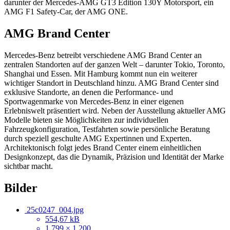
darunter der Mercedes-AMG GT3 Edition 130Y Motorsport, ein
AMG F1 Safety-Car, der AMG ONE.
AMG Brand Center
Mercedes-Benz betreibt verschiedene AMG Brand Center an
zentralen Standorten auf der ganzen Welt – darunter Tokio, Toronto,
Shanghai und Essen. Mit Hamburg kommt nun ein weiterer
wichtiger Standort in Deutschland hinzu. AMG Brand Center sind
exklusive Standorte, an denen die Performance- und
Sportwagenmarke von Mercedes-Benz in einer eigenen
Erlebniswelt präsentiert wird. Neben der Ausstellung aktueller AMG
Modelle bieten sie Möglichkeiten zur individuellen
Fahrzeugkonfiguration, Testfahrten sowie persönliche Beratung
durch speziell geschulte AMG Expertinnen und Experten.
Architektonisch folgt jedes Brand Center einem einheitlichen
Designkonzept, das die Dynamik, Präzision und Identität der Marke
sichtbar macht.
Bilder
25c0247_004.jpg
554,67 kB
1.799 × 1.200