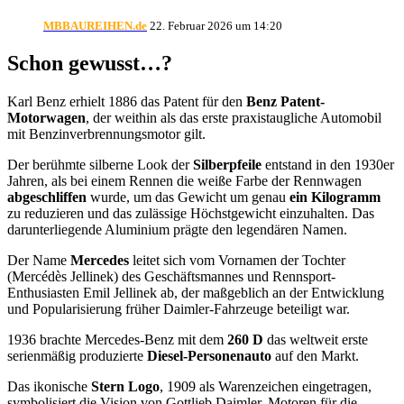
MBBAUREIHEN.de
22. Februar 2026 um 14:20
Schon gewusst…?
Karl Benz erhielt 1886 das Patent für den
Benz Patent-
Motorwagen
, der weithin als das erste praxistaugliche Automobil
mit Benzinverbrennungsmotor gilt.
Der berühmte silberne Look der
Silberpfeile
entstand in den 1930er
Jahren, als bei einem Rennen die weiße Farbe der Rennwagen
abgeschliffen
wurde, um das Gewicht um genau
ein Kilogramm
zu reduzieren und das zulässige Höchstgewicht einzuhalten. Das
darunterliegende Aluminium prägte den legendären Namen.
Der Name
Mercedes
leitet sich vom Vornamen der Tochter
(Mercédès Jellinek) des Geschäftsmannes und Rennsport-
Enthusiasten Emil Jellinek ab, der maßgeblich an der Entwicklung
und Popularisierung früher Daimler-Fahrzeuge beteiligt war.
1936 brachte Mercedes-Benz mit dem
260 D
das weltweit erste
serienmäßig produzierte
Diesel-Personenauto
auf den Markt.
Das ikonische
Stern Logo
, 1909 als Warenzeichen eingetragen,
symbolisiert die Vision von Gottlieb Daimler, Motoren für die