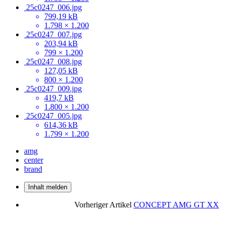
25c0247_006.jpg
799,19 kB
1.798 × 1.200
25c0247_007.jpg
203,94 kB
799 × 1.200
25c0247_008.jpg
127,05 kB
800 × 1.200
25c0247_009.jpg
419,7 kB
1.800 × 1.200
25c0247_005.jpg
614,36 kB
1.799 × 1.200
amg
center
brand
Inhalt melden
Vorheriger Artikel
CONCEPT AMG GT XX