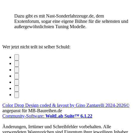
Dazu gibt es mit Nast-Sonderfahrzeuge.de, dem
Exotenforum, sogar eine eigene Bühne für die seltensten und
außergewöhnlichsten Tuning Modelle.
Wer jetzt nicht teilt ist selber Schuld:
Color Drop Design coded & layout by Gino Zantarelli 2024-2026©
angepasst für MB-Baureihen.de
Community-Software:
WoltLab Suite™ 6.1.22
Änderungen, Irrtümer und Schreibfehler vorbehalten. Alle
verwendeten Warenzeichen sind Eigentum ihrer jeweiligen Inhaber.