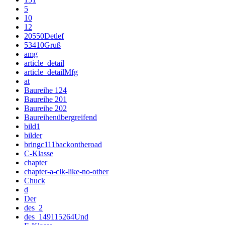
5
10
12
20550Detlef
53410Gruß
amg
article_detail
article_detailMfg
at
Baureihe 124
Baureihe 201
Baureihe 202
Baureihenübergreifend
bild1
bilder
bringc111backontheroad
C-Klasse
chapter
chapter-a-clk-like-no-other
Chuck
d
Der
des_2
des_149115264Und