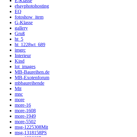
E-Klasse
ebayphotohosting
EQ
fotoshow_item
G-Klasse
gallery
Gruß
ht_5
ht_1228wt_689
imgrc
Interieur
Kind
lot_images
MB-Baureihen.de
MB-Exotenforum
mbbaureihende
Mit
mnc
more
more-16
more-1608
more-1949
more-5502
msg-1225308Mit
msg-1318158PS