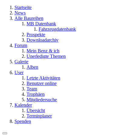
Startseite
News
Alle Baureihen
MB Datenbank
Fahrzeugdatenbank
Prospekte
Downloadarchiv
Forum
Mein Benz & ich
Unerledigte Themen
Galerie
Alben
User
Letzte Aktivitäten
Benutzer online
Team
Trophäen
Mitgliedersuche
Kalender
Übersicht
Terminplaner
Spenden