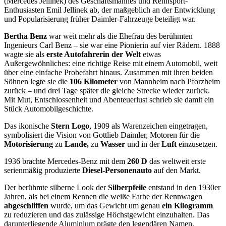
(Mercédès Jellinek) des Geschäftsmannes und Rennsport-
Enthusiasten Emil Jellinek ab, der maßgeblich an der Entwicklung
und Popularisierung früher Daimler-Fahrzeuge beteiligt war.
Bertha Benz
war weit mehr als die Ehefrau des berühmten
Ingenieurs Carl Benz – sie war eine Pionierin auf vier Rädern. 1888
wagte sie als
erste Autofahrerin der Welt
etwas
Außergewöhnliches: eine richtige Reise mit einem Automobil, weit
über eine einfache Probefahrt hinaus. Zusammen mit ihren beiden
Söhnen legte sie die
106 Kilometer
von Mannheim nach Pforzheim
zurück – und drei Tage später die gleiche Strecke wieder zurück.
Mit Mut, Entschlossenheit und Abenteuerlust schrieb sie damit ein
Stück Automobilgeschichte.
Das ikonische
Stern Logo
, 1909 als Warenzeichen eingetragen,
symbolisiert die Vision von Gottlieb Daimler, Motoren für die
Motorisierung
zu
Lande,
zu
Wasser
und in der
Luft
einzusetzen.
1936 brachte Mercedes-Benz mit dem
260 D
das weltweit erste
serienmäßig produzierte
Diesel-Personenauto
auf den Markt.
Der berühmte silberne Look der
Silberpfeile
entstand in den 1930er
Jahren, als bei einem Rennen die weiße Farbe der Rennwagen
abgeschliffen
wurde, um das Gewicht um genau
ein Kilogramm
zu reduzieren und das zulässige Höchstgewicht einzuhalten. Das
darunterliegende Aluminium prägte den legendären Namen.