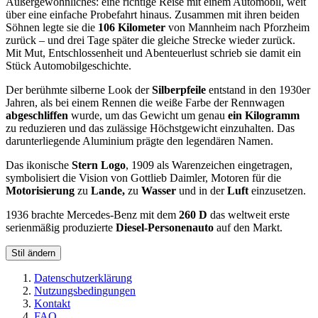
Außergewöhnliches: eine richtige Reise mit einem Automobil, weit
über eine einfache Probefahrt hinaus. Zusammen mit ihren beiden
Söhnen legte sie die
106 Kilometer
von Mannheim nach Pforzheim
zurück – und drei Tage später die gleiche Strecke wieder zurück.
Mit Mut, Entschlossenheit und Abenteuerlust schrieb sie damit ein
Stück Automobilgeschichte.
Der berühmte silberne Look der
Silberpfeile
entstand in den 1930er
Jahren, als bei einem Rennen die weiße Farbe der Rennwagen
abgeschliffen
wurde, um das Gewicht um genau
ein Kilogramm
zu reduzieren und das zulässige Höchstgewicht einzuhalten. Das
darunterliegende Aluminium prägte den legendären Namen.
Das ikonische
Stern Logo
, 1909 als Warenzeichen eingetragen,
symbolisiert die Vision von Gottlieb Daimler, Motoren für die
Motorisierung
zu
Lande,
zu
Wasser
und in der
Luft
einzusetzen.
1936 brachte Mercedes-Benz mit dem
260 D
das weltweit erste
serienmäßig produzierte
Diesel-Personenauto
auf den Markt.
Stil ändern
Datenschutzerklärung
Nutzungsbedingungen
Kontakt
FAQ