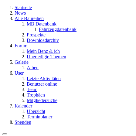
Startseite
News
Alle Baureihen
MB Datenbank
Fahrzeugdatenbank
Prospekte
Downloadarchiv
Forum
Mein Benz & ich
Unerledigte Themen
Galerie
Alben
User
Letzte Aktivitäten
Benutzer online
Team
Trophäen
Mitgliedersuche
Kalender
Übersicht
Terminplaner
Spenden