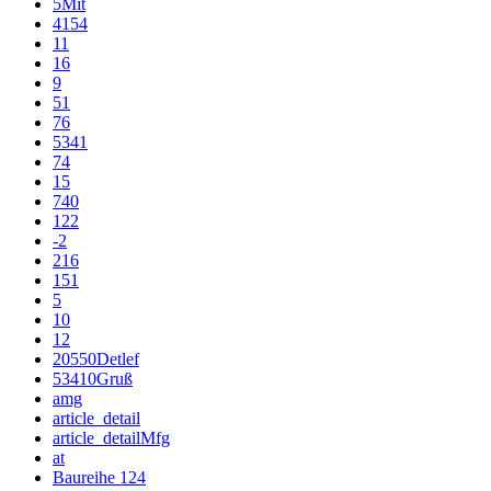
5Mit
4154
11
16
9
51
76
5341
74
15
740
122
-2
216
151
5
10
12
20550Detlef
53410Gruß
amg
article_detail
article_detailMfg
at
Baureihe 124