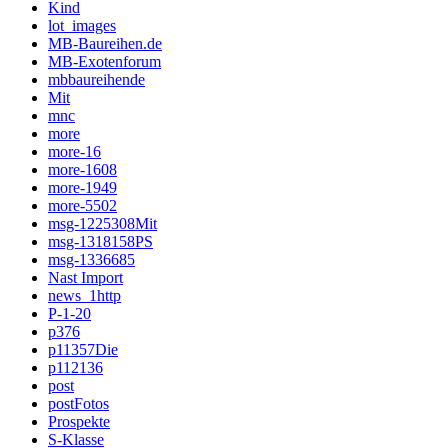
Kind
lot_images
MB-Baureihen.de
MB-Exotenforum
mbbaureihende
Mit
mnc
more
more-16
more-1608
more-1949
more-5502
msg-1225308Mit
msg-1318158PS
msg-1336685
Nast Import
news_1http
P-1-20
p376
p11357Die
p112136
post
postFotos
Prospekte
S-Klasse