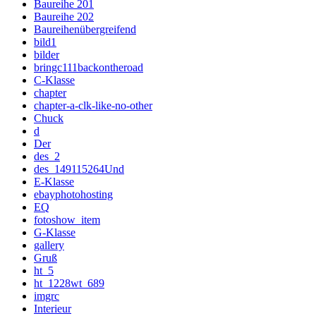
Baureihe 201
Baureihe 202
Baureihenübergreifend
bild1
bilder
bringc111backontheroad
C-Klasse
chapter
chapter-a-clk-like-no-other
Chuck
d
Der
des_2
des_149115264Und
E-Klasse
ebayphotohosting
EQ
fotoshow_item
G-Klasse
gallery
Gruß
ht_5
ht_1228wt_689
imgrc
Interieur