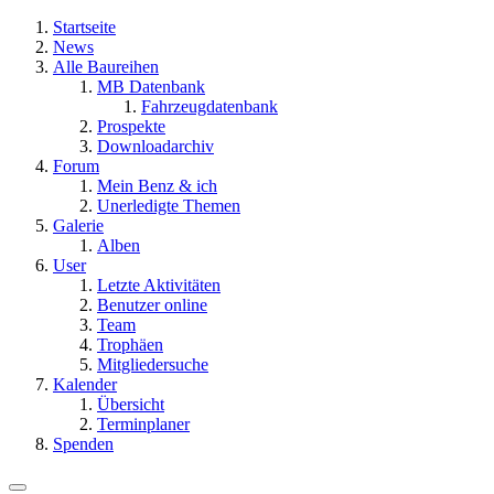
Startseite
News
Alle Baureihen
MB Datenbank
Fahrzeugdatenbank
Prospekte
Downloadarchiv
Forum
Mein Benz & ich
Unerledigte Themen
Galerie
Alben
User
Letzte Aktivitäten
Benutzer online
Team
Trophäen
Mitgliedersuche
Kalender
Übersicht
Terminplaner
Spenden