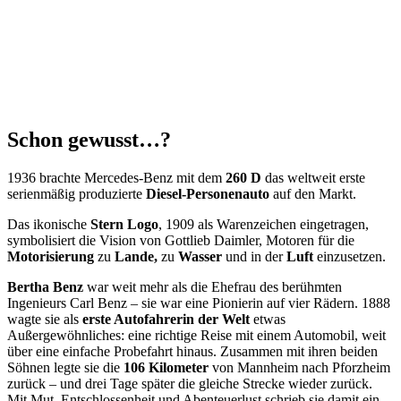
Schon gewusst…?
1936 brachte Mercedes-Benz mit dem
260 D
das weltweit erste
serienmäßig produzierte
Diesel-Personenauto
auf den Markt.
Das ikonische
Stern Logo
, 1909 als Warenzeichen eingetragen,
symbolisiert die Vision von Gottlieb Daimler, Motoren für die
Motorisierung
zu
Lande,
zu
Wasser
und in der
Luft
einzusetzen.
Bertha Benz
war weit mehr als die Ehefrau des berühmten
Ingenieurs Carl Benz – sie war eine Pionierin auf vier Rädern. 1888
wagte sie als
erste Autofahrerin der Welt
etwas
Außergewöhnliches: eine richtige Reise mit einem Automobil, weit
über eine einfache Probefahrt hinaus. Zusammen mit ihren beiden
Söhnen legte sie die
106 Kilometer
von Mannheim nach Pforzheim
zurück – und drei Tage später die gleiche Strecke wieder zurück.
Mit Mut, Entschlossenheit und Abenteuerlust schrieb sie damit ein