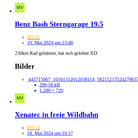
Benz Bash Sterngarage 19.5
MV12
19. Mai 2024 um 23:48
230km Rad gefahren, hat sich gelohnt XD
Bilder
443715067_10161312612038114_58215215524278637
299,58 kB
1.280 × 720
Xenatec in freie Wildbahn
MV12
18. Mai 2024 um 16:17