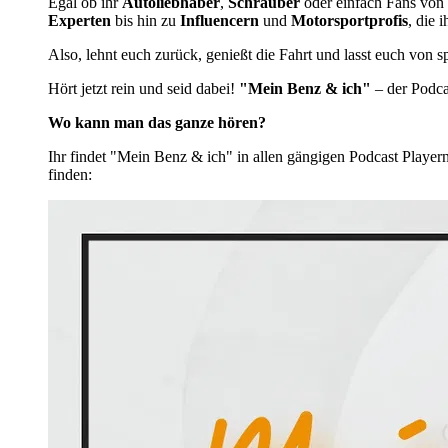
Egal ob ihr
Autoliebhaber
,
Schrauber
oder einfach Fans von f
Experten
bis hin zu
Influencern
und
Motorsportprofis
, die 
Also, lehnt euch zurück, genießt die Fahrt und lasst euch von 
Hört jetzt rein und seid dabei!
"Mein Benz & ich"
– der Podca
Wo kann man das ganze hören?
Ihr findet "Mein Benz & ich" in allen gängigen Podcast Player
finden: