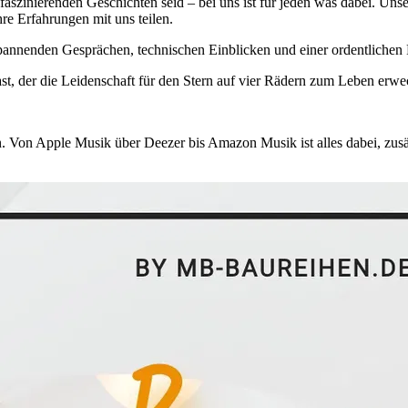
aszinierenden Geschichten seid – bei uns ist für jeden was dabei. Unse
ihre Erfahrungen mit uns teilen.
spannenden Gesprächen, technischen Einblicken und einer ordentlichen P
st, der die Leidenschaft für den Stern auf vier Rädern zum Leben erwe
n. Von Apple Musik über Deezer bis Amazon Musik ist alles dabei, zusä