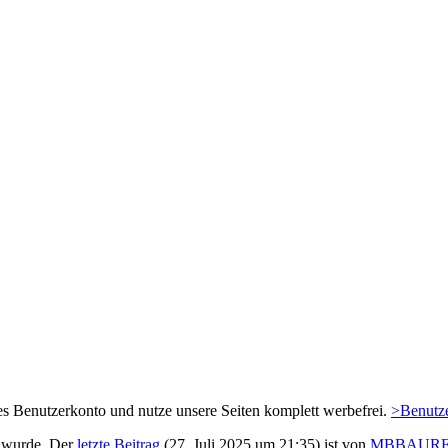
es Benutzerkonto und nutze unsere Seiten komplett werbefrei.
>Benutze
 wurde. Der
letzte Beitrag
(
27. Juli 2025 um 21:35
) ist von
MBBAURE