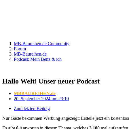
MB-Baureihen.de Community
Forum
MB-Baureihen.de
Podcast: Mein Benz & ich
Hallo Welt! Unser neuer Podcast
MBBAUREIHEN.de
20. September 2024 um 23:10
Zum letzten Beitrag
Nur Gäste bekommen Werbung angezeigt: Erstelle jetzt ein kostenlos
Es gibt
6
Antworten in diesem Thema, welches
3.180
mal aufgerufen