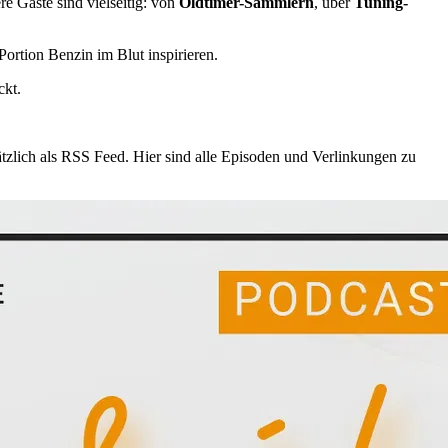
re Gäste sind vielseitig: von
Oldtimer-Sammlern
, über
Tuning-
ortion Benzin im Blut inspirieren.
ckt.
tzlich als RSS Feed. Hier sind alle Episoden und Verlinkungen zu