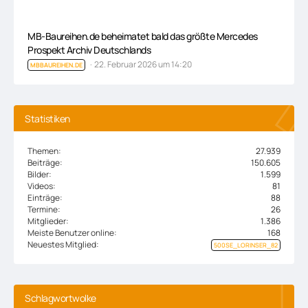
MB-Baureihen.de beheimatet bald das größte Mercedes
Prospekt Archiv Deutschlands
22. Februar 2026 um 14:20
MBBAUREIHEN.DE
Statistiken
Themen
27.939
Beiträge
150.605
Bilder
1.599
Videos
81
Einträge
88
Termine
26
Mitglieder
1.386
Meiste Benutzer online
168
Neuestes Mitglied
500SE_LORINSER_82
Schlagwortwolke