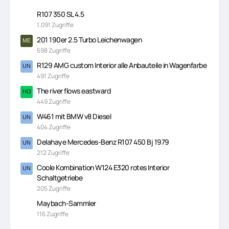
R107 350 SL 4.5
1.091 Zugriffe
201 190er 2.5 Turbo Leichenwagen
598 Zugriffe
R129 AMG custom Interior alle Anbauteile in Wagenfarbe
491 Zugriffe
The river flows eastward
449 Zugriffe
W461 mit BMW v8 Diesel
404 Zugriffe
Delahaye Mercedes-Benz R107 450 Bj 1979
212 Zugriffe
Coole Kombination W124 E320 rotes Interior
Schaltgetriebe
205 Zugriffe
Maybach-Sammler
116 Zugriffe