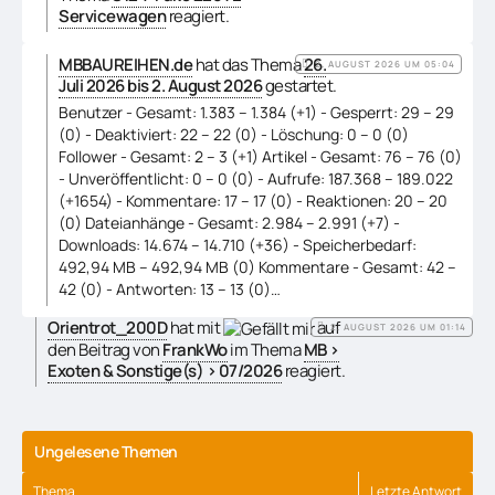
Servicewagen
reagiert.
MBBAUREIHEN.de
hat das Thema
26.
2. AUGUST 2026 UM 05:04
Juli 2026 bis 2. August 2026
gestartet.
Benutzer - Gesamt: 1.383 -- 1.384 (+1) - Gesperrt: 29 -- 29
(0) - Deaktiviert: 22 -- 22 (0) - Löschung: 0 -- 0 (0)
Follower - Gesamt: 2 -- 3 (+1) Artikel - Gesamt: 76 -- 76 (0)
- Unveröffentlicht: 0 -- 0 (0) - Aufrufe: 187.368 -- 189.022
(+1654) - Kommentare: 17 -- 17 (0) - Reaktionen: 20 -- 20
(0) Dateianhänge - Gesamt: 2.984 -- 2.991 (+7) -
Downloads: 14.674 -- 14.710 (+36) - Speicherbedarf:
492,94 MB -- 492,94 MB (0) Kommentare - Gesamt: 42 --
42 (0) - Antworten: 13 -- 13 (0)…
Orientrot_200D
hat mit
auf
2. AUGUST 2026 UM 01:14
den Beitrag von
FrankWo
im Thema
MB >
Exoten & Sonstige(s) > 07/2026
reagiert.
Ungelesene Themen
Thema
Letzte Antwort