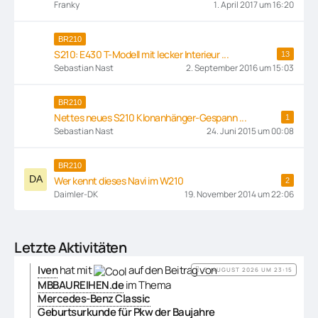
Franky
1. April 2017 um 16:20
BR210
S210: E430 T-Modell mit lecker Interieur ...
13
Sebastian Nast
2. September 2016 um 15:03
BR210
Nettes neues S210 Klonanhänger-Gespann ...
1
Sebastian Nast
24. Juni 2015 um 00:08
BR210
Wer kennt dieses Navi im W210
2
Daimler-DK
19. November 2014 um 22:06
Letzte Aktivitäten
Iven
hat mit
auf den Beitrag von
5. AUGUST 2026 UM 23:15
MBBAUREIHEN.de
im Thema
Mercedes-Benz Classic
Geburtsurkunde für Pkw der Baujahre