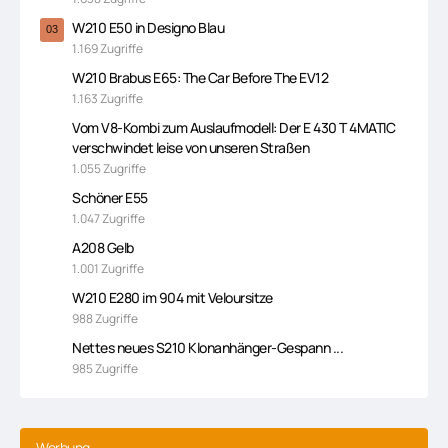
W210 E50 in Designo Blau
1.169 Zugriffe
W210 Brabus E65: The Car Before The EV12
1.163 Zugriffe
Vom V8-Kombi zum Auslaufmodell: Der E 430 T 4MATIC
verschwindet leise von unseren Straßen
1.055 Zugriffe
Schöner E55
1.047 Zugriffe
A208 Gelb
1.001 Zugriffe
W210 E280 im 904 mit Veloursitze
988 Zugriffe
Nettes neues S210 Klonanhänger-Gespann ...
985 Zugriffe
Werbung