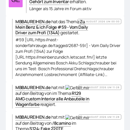
Gehört zum Inventar
erhalten.
Länger als 15 Jahre im Forum aktiv
MBBAUREIHEN.de
hat das Thema
Zu
3. AUGUST 2026 UM 00:00
Mein Benz & ich Folge #59 - Vom Daily
Driver zum Profi (134A)
gestartet.
#59 [URL:https://nast-
sonderfahrzeuge.de/tagged/2687-59/] - Vom Daily Driver
zum Profi (134A) zur Folge
[URL:https://meinbenzundich.letscast.fm/] letzte
Sendung Allgemeines Bosch Akku Schlagschrauber bei
uns im Test: Bosch Professional Drehschlagschrauber
Anziehmoment Losbrechmoment (Affiliate-Link)…
MBBAUREIHEN.de
hat mit
2. AUGUST 2026 UM 11:28
auf den Beitrag von
im Thema
R129
AMG custom Interior alle Anbauteile in
Wagenfarbe
reagiert.
MBBAUREIHEN.de
hat mit
2. AUGUST 2026 UM 11:28
auf den Beitrag von
/8camino
im
Thema
S124: Fake 220TE