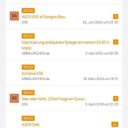
BR210
W210 E50 in Designo Blau
3
036
25. Juni 2024 um 23:34
BR210
Nachrüstung anklapbare Spiegel an meinem E430 4-
1
Matic
MBBAUREIHEN.de
2. Mai 2024 um 00:36
BR210
Schöner E55
MBBAUREIHEN.de
18. März 2024 um 18:31
BR210
War oder nicht, 210er Frage an Gurus...
6
036
3. April 2018 um 21:25
BR210
A208 Gelb
12