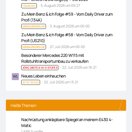
5. August 2026 um 09:27
FRANKWO
Zu Mein Benz & ich Folge #59 - Vom Daily Driver zum
Profi (134A)
3. August 2026 um 00:00
MBBAUREIHEN.DE
Zu Mein Benz & ich Folge #58 - Vom Daily Driver zum
Profi (US210)
27. Juli 2026 um 00:00
MBBAUREIHEN.DE
Besonderer Mercedes 220 W115 mit
Rollstuhltransportumbau zu verkaufen
22. Juli 2026 um 16:21
JÖRG 280TE A-M-G STUFE II
Neues Leben einhauchen
22. Juli 2026 um 13:21
W116-300SD
Heiße Themen
Nachrüstung anklapbare Spiegel an meinem E430 4-
Matic
1.638 Zugriffe