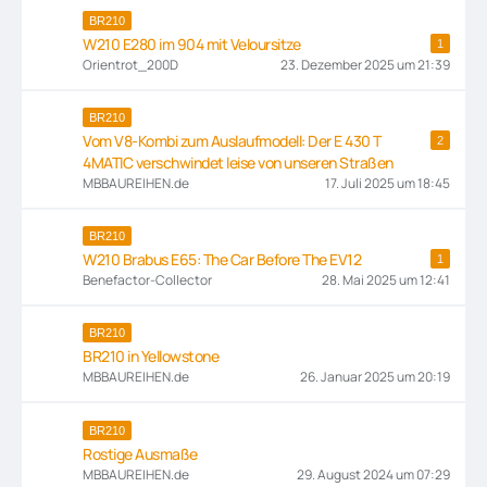
BR210
W210 E280 im 904 mit Veloursitze
1
Orientrot_200D
23. Dezember 2025 um 21:39
BR210
Vom V8-Kombi zum Auslaufmodell: Der E 430 T
2
4MATIC verschwindet leise von unseren Straßen
MBBAUREIHEN.de
17. Juli 2025 um 18:45
BR210
W210 Brabus E65: The Car Before The EV12
1
Benefactor-Collector
28. Mai 2025 um 12:41
BR210
BR210 in Yellowstone
MBBAUREIHEN.de
26. Januar 2025 um 20:19
BR210
Rostige Ausmaße
MBBAUREIHEN.de
29. August 2024 um 07:29