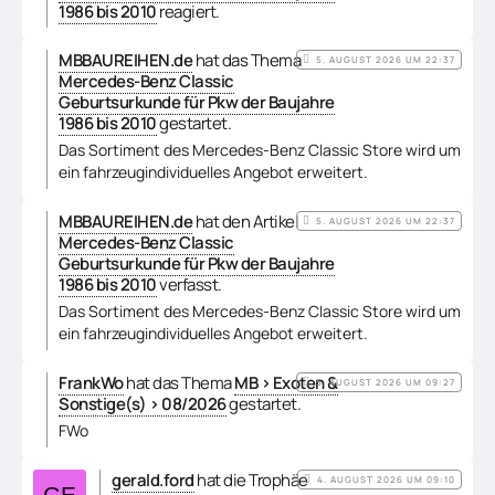
1986 bis 2010
reagiert.
MBBAUREIHEN.de
hat das Thema
5. AUGUST 2026 UM 22:37
Mercedes-Benz Classic
Geburtsurkunde für Pkw der Baujahre
1986 bis 2010
gestartet.
Das Sortiment des Mercedes‑Benz Classic Store wird um
ein fahrzeugindividuelles Angebot erweitert.
MBBAUREIHEN.de
hat den Artikel
5. AUGUST 2026 UM 22:37
Mercedes-Benz Classic
Geburtsurkunde für Pkw der Baujahre
1986 bis 2010
verfasst.
Das Sortiment des Mercedes‑Benz Classic Store wird um
ein fahrzeugindividuelles Angebot erweitert.
FrankWo
hat das Thema
MB > Exoten &
5. AUGUST 2026 UM 09:27
Sonstige(s) > 08/2026
gestartet.
FWo
gerald.ford
hat die Trophäe
4. AUGUST 2026 UM 09:10