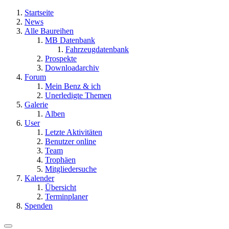
Startseite
News
Alle Baureihen
MB Datenbank
Fahrzeugdatenbank
Prospekte
Downloadarchiv
Forum
Mein Benz & ich
Unerledigte Themen
Galerie
Alben
User
Letzte Aktivitäten
Benutzer online
Team
Trophäen
Mitgliedersuche
Kalender
Übersicht
Terminplaner
Spenden