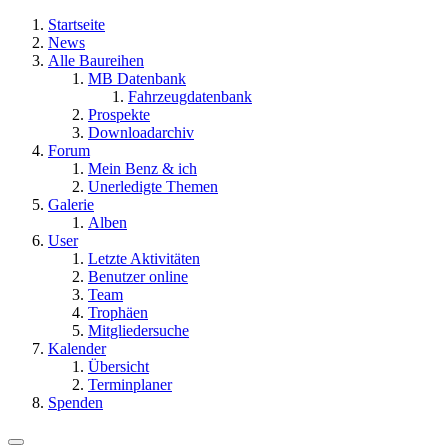
Startseite
News
Alle Baureihen
MB Datenbank
Fahrzeugdatenbank
Prospekte
Downloadarchiv
Forum
Mein Benz & ich
Unerledigte Themen
Galerie
Alben
User
Letzte Aktivitäten
Benutzer online
Team
Trophäen
Mitgliedersuche
Kalender
Übersicht
Terminplaner
Spenden