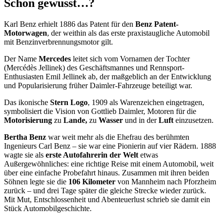
Schon gewusst…?
Karl Benz erhielt 1886 das Patent für den
Benz Patent-
Motorwagen
, der weithin als das erste praxistaugliche Automobil
mit Benzinverbrennungsmotor gilt.
Der Name
Mercedes
leitet sich vom Vornamen der Tochter
(Mercédès Jellinek) des Geschäftsmannes und Rennsport-
Enthusiasten Emil Jellinek ab, der maßgeblich an der Entwicklung
und Popularisierung früher Daimler-Fahrzeuge beteiligt war.
Das ikonische
Stern Logo
, 1909 als Warenzeichen eingetragen,
symbolisiert die Vision von Gottlieb Daimler, Motoren für die
Motorisierung
zu
Lande,
zu
Wasser
und in der
Luft
einzusetzen.
Bertha Benz
war weit mehr als die Ehefrau des berühmten
Ingenieurs Carl Benz – sie war eine Pionierin auf vier Rädern. 1888
wagte sie als
erste Autofahrerin der Welt
etwas
Außergewöhnliches: eine richtige Reise mit einem Automobil, weit
über eine einfache Probefahrt hinaus. Zusammen mit ihren beiden
Söhnen legte sie die
106 Kilometer
von Mannheim nach Pforzheim
zurück – und drei Tage später die gleiche Strecke wieder zurück.
Mit Mut, Entschlossenheit und Abenteuerlust schrieb sie damit ein
Stück Automobilgeschichte.