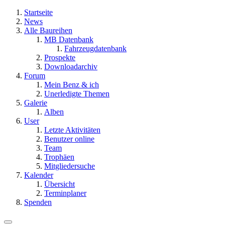
Startseite
News
Alle Baureihen
MB Datenbank
Fahrzeugdatenbank
Prospekte
Downloadarchiv
Forum
Mein Benz & ich
Unerledigte Themen
Galerie
Alben
User
Letzte Aktivitäten
Benutzer online
Team
Trophäen
Mitgliedersuche
Kalender
Übersicht
Terminplaner
Spenden