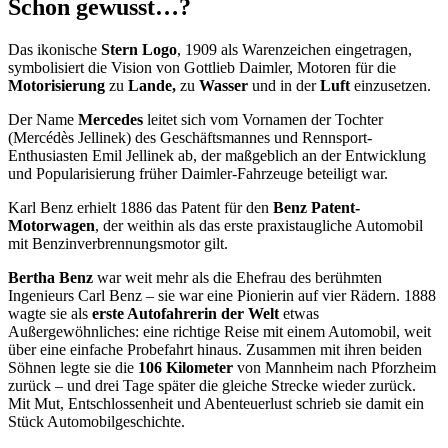
Schon gewusst…?
Das ikonische
Stern Logo
, 1909 als Warenzeichen eingetragen,
symbolisiert die Vision von Gottlieb Daimler, Motoren für die
Motorisierung
zu
Lande,
zu
Wasser
und in der
Luft
einzusetzen.
Der Name
Mercedes
leitet sich vom Vornamen der Tochter
(Mercédès Jellinek) des Geschäftsmannes und Rennsport-
Enthusiasten Emil Jellinek ab, der maßgeblich an der Entwicklung
und Popularisierung früher Daimler-Fahrzeuge beteiligt war.
Karl Benz erhielt 1886 das Patent für den
Benz Patent-
Motorwagen
, der weithin als das erste praxistaugliche Automobil
mit Benzinverbrennungsmotor gilt.
Bertha Benz
war weit mehr als die Ehefrau des berühmten
Ingenieurs Carl Benz – sie war eine Pionierin auf vier Rädern. 1888
wagte sie als
erste Autofahrerin der Welt
etwas
Außergewöhnliches: eine richtige Reise mit einem Automobil, weit
über eine einfache Probefahrt hinaus. Zusammen mit ihren beiden
Söhnen legte sie die
106 Kilometer
von Mannheim nach Pforzheim
zurück – und drei Tage später die gleiche Strecke wieder zurück.
Mit Mut, Entschlossenheit und Abenteuerlust schrieb sie damit ein
Stück Automobilgeschichte.