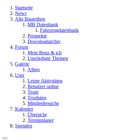
Startseite
News
Alle Baureihen
MB Datenbank
Fahrzeugdatenbank
Prospekte
Downloadarchiv
Forum
Mein Benz & ich
Unerledigte Themen
Galerie
Alben
User
Letzte Aktivitäten
Benutzer online
Team
Trophäen
Mitgliedersuche
Kalender
Übersicht
Terminplaner
Spenden