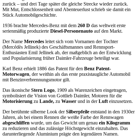
zurück – und drei Tage später die gleiche Strecke wieder zurück.
Mit Mut, Entschlossenheit und Abenteuerlust schrieb sie damit ein
Stück Automobilgeschichte.
1936 brachte Mercedes-Benz mit dem
260 D
das weltweit erste
serienmäßig produzierte
Diesel-Personenauto
auf den Markt.
Der Name
Mercedes
leitet sich vom Vornamen der Tochter
(Mercédès Jellinek) des Geschäftsmannes und Rennsport-
Enthusiasten Emil Jellinek ab, der maßgeblich an der Entwicklung
und Popularisierung früher Daimler-Fahrzeuge beteiligt war.
Karl Benz erhielt 1886 das Patent für den
Benz Patent-
Motorwagen
, der weithin als das erste praxistaugliche Automobil
mit Benzinverbrennungsmotor gilt.
Das ikonische
Stern Logo
, 1909 als Warenzeichen eingetragen,
symbolisiert die Vision von Gottlieb Daimler, Motoren für die
Motorisierung
zu
Lande,
zu
Wasser
und in der
Luft
einzusetzen.
Der berühmte silberne Look der
Silberpfeile
entstand in den 1930er
Jahren, als bei einem Rennen die weiße Farbe der Rennwagen
abgeschliffen
wurde, um das Gewicht um genau
ein Kilogramm
zu reduzieren und das zulässige Höchstgewicht einzuhalten. Das
darunterliegende Aluminium prägte den legendären Namen.