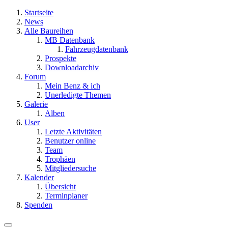
Startseite
News
Alle Baureihen
MB Datenbank
Fahrzeugdatenbank
Prospekte
Downloadarchiv
Forum
Mein Benz & ich
Unerledigte Themen
Galerie
Alben
User
Letzte Aktivitäten
Benutzer online
Team
Trophäen
Mitgliedersuche
Kalender
Übersicht
Terminplaner
Spenden