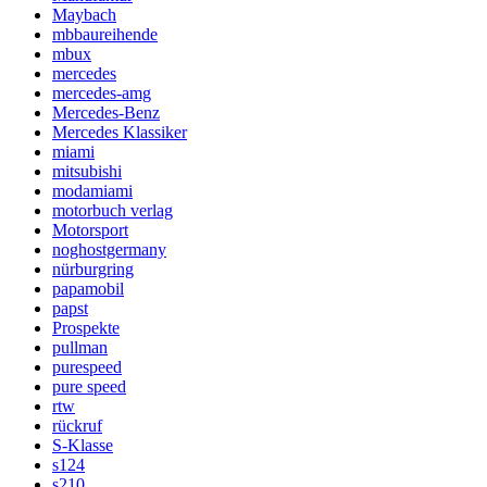
Maybach
mbbaureihende
mbux
mercedes
mercedes-amg
Mercedes-Benz
Mercedes Klassiker
miami
mitsubishi
modamiami
motorbuch verlag
Motorsport
noghostgermany
nürburgring
papamobil
papst
Prospekte
pullman
purespeed
pure speed
rtw
rückruf
S-Klasse
s124
s210