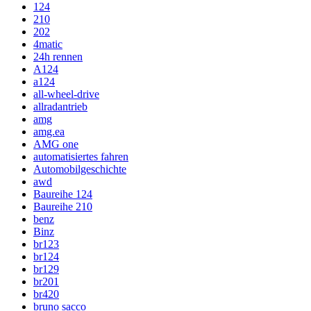
124
210
202
4matic
24h rennen
A124
a124
all-wheel-drive
allradantrieb
amg
amg.ea
AMG one
automatisiertes fahren
Automobilgeschichte
awd
Baureihe 124
Baureihe 210
benz
Binz
br123
br124
br129
br201
br420
bruno sacco