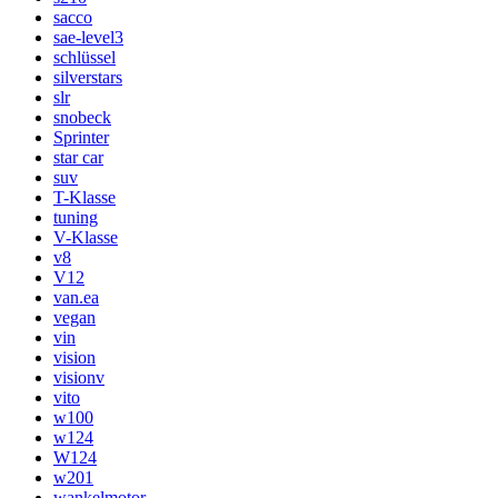
sacco
sae-level3
schlüssel
silverstars
slr
snobeck
Sprinter
star car
suv
T-Klasse
tuning
V-Klasse
v8
V12
van.ea
vegan
vin
vision
visionv
vito
w100
w124
W124
w201
wankelmotor