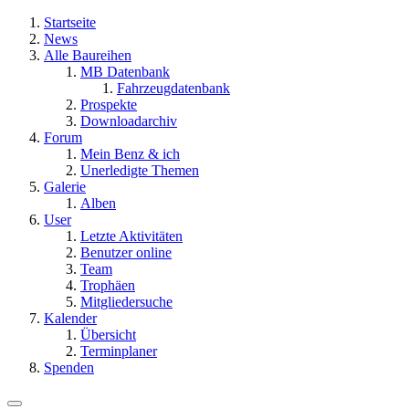
Startseite
News
Alle Baureihen
MB Datenbank
Fahrzeugdatenbank
Prospekte
Downloadarchiv
Forum
Mein Benz & ich
Unerledigte Themen
Galerie
Alben
User
Letzte Aktivitäten
Benutzer online
Team
Trophäen
Mitgliedersuche
Kalender
Übersicht
Terminplaner
Spenden