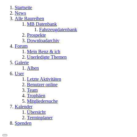
Startseite
News
Alle Baureihen
MB Datenbank
Fahrzeugdatenbank
Prospekte
Downloadarchiv
Forum
Mein Benz & ich
Unerledigte Themen
Galerie
Alben
User
Letzte Aktivitäten
Benutzer online
Team
Trophäen
Mitgliedersuche
Kalender
Übersicht
Terminplaner
Spenden