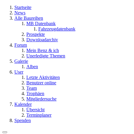
Startseite
News
Alle Baureihen
MB Datenbank
Fahrzeugdatenbank
Prospekte
Downloadarchiv
Forum
Mein Benz & ich
Unerledigte Themen
Galerie
Alben
User
Letzte Aktivitäten
Benutzer online
Team
Trophäen
Mitgliedersuche
Kalender
Übersicht
Terminplaner
Spenden