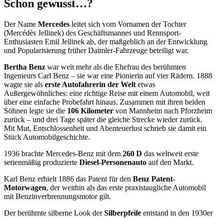
Schon gewusst…?
Der Name
Mercedes
leitet sich vom Vornamen der Tochter
(Mercédès Jellinek) des Geschäftsmannes und Rennsport-
Enthusiasten Emil Jellinek ab, der maßgeblich an der Entwicklung
und Popularisierung früher Daimler-Fahrzeuge beteiligt war.
Bertha Benz
war weit mehr als die Ehefrau des berühmten
Ingenieurs Carl Benz – sie war eine Pionierin auf vier Rädern. 1888
wagte sie als
erste Autofahrerin der Welt
etwas
Außergewöhnliches: eine richtige Reise mit einem Automobil, weit
über eine einfache Probefahrt hinaus. Zusammen mit ihren beiden
Söhnen legte sie die
106 Kilometer
von Mannheim nach Pforzheim
zurück – und drei Tage später die gleiche Strecke wieder zurück.
Mit Mut, Entschlossenheit und Abenteuerlust schrieb sie damit ein
Stück Automobilgeschichte.
1936 brachte Mercedes-Benz mit dem
260 D
das weltweit erste
serienmäßig produzierte
Diesel-Personenauto
auf den Markt.
Karl Benz erhielt 1886 das Patent für den
Benz Patent-
Motorwagen
, der weithin als das erste praxistaugliche Automobil
mit Benzinverbrennungsmotor gilt.
Der berühmte silberne Look der
Silberpfeile
entstand in den 1930er