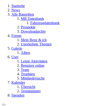
Startseite
News
Alle Baureihen
MB Datenbank
Fahrzeugdatenbank
Prospekte
Downloadarchiv
Forum
Mein Benz & ich
Unerledigte Themen
Galerie
Alben
User
Letzte Aktivitäten
Benutzer online
Team
Trophäen
Mitgliedersuche
Kalender
Übersicht
Terminplaner
Spenden