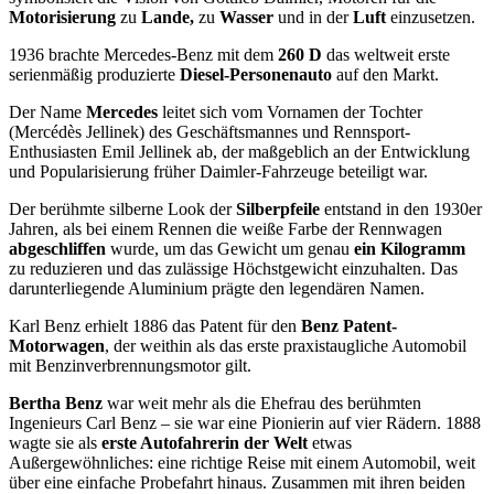
Motorisierung
zu
Lande,
zu
Wasser
und in der
Luft
einzusetzen.
1936 brachte Mercedes-Benz mit dem
260 D
das weltweit erste
serienmäßig produzierte
Diesel-Personenauto
auf den Markt.
Der Name
Mercedes
leitet sich vom Vornamen der Tochter
(Mercédès Jellinek) des Geschäftsmannes und Rennsport-
Enthusiasten Emil Jellinek ab, der maßgeblich an der Entwicklung
und Popularisierung früher Daimler-Fahrzeuge beteiligt war.
Der berühmte silberne Look der
Silberpfeile
entstand in den 1930er
Jahren, als bei einem Rennen die weiße Farbe der Rennwagen
abgeschliffen
wurde, um das Gewicht um genau
ein Kilogramm
zu reduzieren und das zulässige Höchstgewicht einzuhalten. Das
darunterliegende Aluminium prägte den legendären Namen.
Karl Benz erhielt 1886 das Patent für den
Benz Patent-
Motorwagen
, der weithin als das erste praxistaugliche Automobil
mit Benzinverbrennungsmotor gilt.
Bertha Benz
war weit mehr als die Ehefrau des berühmten
Ingenieurs Carl Benz – sie war eine Pionierin auf vier Rädern. 1888
wagte sie als
erste Autofahrerin der Welt
etwas
Außergewöhnliches: eine richtige Reise mit einem Automobil, weit
über eine einfache Probefahrt hinaus. Zusammen mit ihren beiden