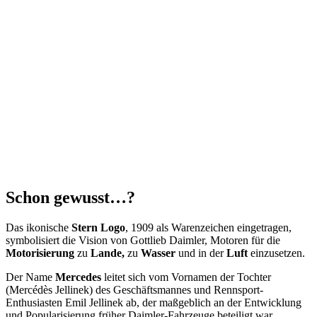
Schon gewusst…?
Das ikonische
Stern Logo
, 1909 als Warenzeichen eingetragen,
symbolisiert die Vision von Gottlieb Daimler, Motoren für die
Motorisierung
zu
Lande,
zu
Wasser
und in der
Luft
einzusetzen.
Der Name
Mercedes
leitet sich vom Vornamen der Tochter
(Mercédès Jellinek) des Geschäftsmannes und Rennsport-
Enthusiasten Emil Jellinek ab, der maßgeblich an der Entwicklung
und Popularisierung früher Daimler-Fahrzeuge beteiligt war.