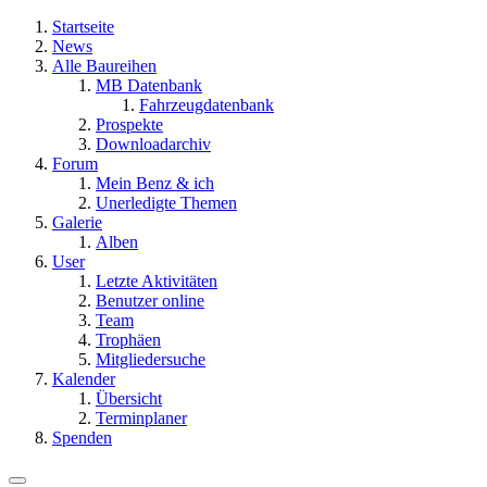
Startseite
News
Alle Baureihen
MB Datenbank
Fahrzeugdatenbank
Prospekte
Downloadarchiv
Forum
Mein Benz & ich
Unerledigte Themen
Galerie
Alben
User
Letzte Aktivitäten
Benutzer online
Team
Trophäen
Mitgliedersuche
Kalender
Übersicht
Terminplaner
Spenden