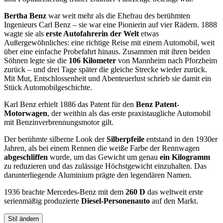
Bertha Benz
war weit mehr als die Ehefrau des berühmten
Ingenieurs Carl Benz – sie war eine Pionierin auf vier Rädern. 1888
wagte sie als
erste Autofahrerin der Welt
etwas
Außergewöhnliches: eine richtige Reise mit einem Automobil, weit
über eine einfache Probefahrt hinaus. Zusammen mit ihren beiden
Söhnen legte sie die
106 Kilometer
von Mannheim nach Pforzheim
zurück – und drei Tage später die gleiche Strecke wieder zurück.
Mit Mut, Entschlossenheit und Abenteuerlust schrieb sie damit ein
Stück Automobilgeschichte.
Karl Benz erhielt 1886 das Patent für den
Benz Patent-
Motorwagen
, der weithin als das erste praxistaugliche Automobil
mit Benzinverbrennungsmotor gilt.
Der berühmte silberne Look der
Silberpfeile
entstand in den 1930er
Jahren, als bei einem Rennen die weiße Farbe der Rennwagen
abgeschliffen
wurde, um das Gewicht um genau
ein Kilogramm
zu reduzieren und das zulässige Höchstgewicht einzuhalten. Das
darunterliegende Aluminium prägte den legendären Namen.
1936 brachte Mercedes-Benz mit dem
260 D
das weltweit erste
serienmäßig produzierte
Diesel-Personenauto
auf den Markt.
Stil ändern