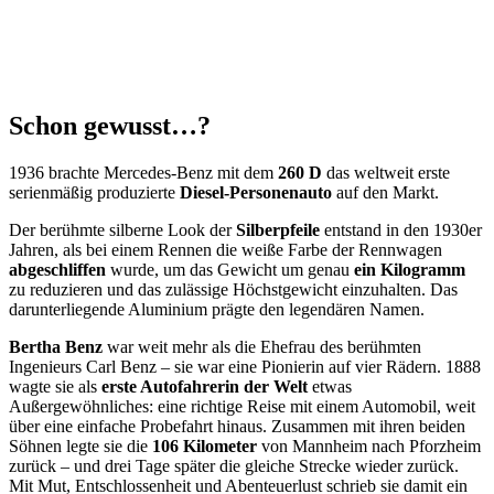
Schon gewusst…?
1936 brachte Mercedes-Benz mit dem
260 D
das weltweit erste
serienmäßig produzierte
Diesel-Personenauto
auf den Markt.
Der berühmte silberne Look der
Silberpfeile
entstand in den 1930er
Jahren, als bei einem Rennen die weiße Farbe der Rennwagen
abgeschliffen
wurde, um das Gewicht um genau
ein Kilogramm
zu reduzieren und das zulässige Höchstgewicht einzuhalten. Das
darunterliegende Aluminium prägte den legendären Namen.
Bertha Benz
war weit mehr als die Ehefrau des berühmten
Ingenieurs Carl Benz – sie war eine Pionierin auf vier Rädern. 1888
wagte sie als
erste Autofahrerin der Welt
etwas
Außergewöhnliches: eine richtige Reise mit einem Automobil, weit
über eine einfache Probefahrt hinaus. Zusammen mit ihren beiden
Söhnen legte sie die
106 Kilometer
von Mannheim nach Pforzheim
zurück – und drei Tage später die gleiche Strecke wieder zurück.
Mit Mut, Entschlossenheit und Abenteuerlust schrieb sie damit ein