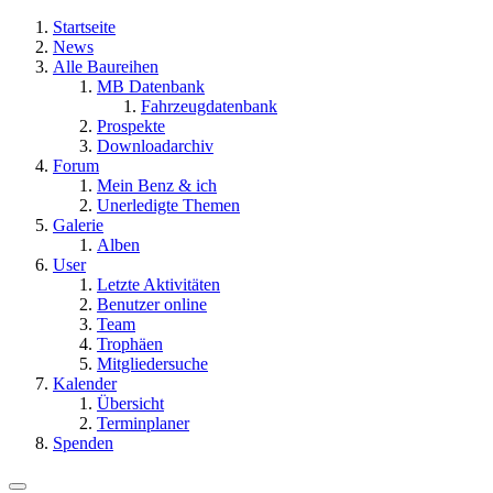
Startseite
News
Alle Baureihen
MB Datenbank
Fahrzeugdatenbank
Prospekte
Downloadarchiv
Forum
Mein Benz & ich
Unerledigte Themen
Galerie
Alben
User
Letzte Aktivitäten
Benutzer online
Team
Trophäen
Mitgliedersuche
Kalender
Übersicht
Terminplaner
Spenden