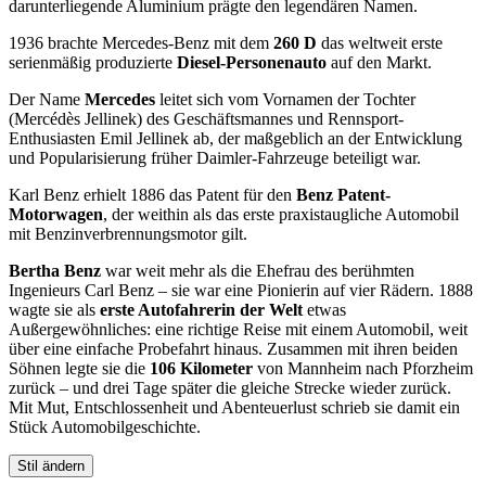
darunterliegende Aluminium prägte den legendären Namen.
1936 brachte Mercedes-Benz mit dem
260 D
das weltweit erste
serienmäßig produzierte
Diesel-Personenauto
auf den Markt.
Der Name
Mercedes
leitet sich vom Vornamen der Tochter
(Mercédès Jellinek) des Geschäftsmannes und Rennsport-
Enthusiasten Emil Jellinek ab, der maßgeblich an der Entwicklung
und Popularisierung früher Daimler-Fahrzeuge beteiligt war.
Karl Benz erhielt 1886 das Patent für den
Benz Patent-
Motorwagen
, der weithin als das erste praxistaugliche Automobil
mit Benzinverbrennungsmotor gilt.
Bertha Benz
war weit mehr als die Ehefrau des berühmten
Ingenieurs Carl Benz – sie war eine Pionierin auf vier Rädern. 1888
wagte sie als
erste Autofahrerin der Welt
etwas
Außergewöhnliches: eine richtige Reise mit einem Automobil, weit
über eine einfache Probefahrt hinaus. Zusammen mit ihren beiden
Söhnen legte sie die
106 Kilometer
von Mannheim nach Pforzheim
zurück – und drei Tage später die gleiche Strecke wieder zurück.
Mit Mut, Entschlossenheit und Abenteuerlust schrieb sie damit ein
Stück Automobilgeschichte.
Stil ändern