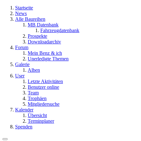
Startseite
News
Alle Baureihen
MB Datenbank
Fahrzeugdatenbank
Prospekte
Downloadarchiv
Forum
Mein Benz & ich
Unerledigte Themen
Galerie
Alben
User
Letzte Aktivitäten
Benutzer online
Team
Trophäen
Mitgliedersuche
Kalender
Übersicht
Terminplaner
Spenden