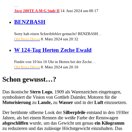
…
Jörg 280TE A-M-G Stufe II
14. Juni 2024 um 08:17
BENZBASH
Sorry hab einen Schreibfehler gemacht! BENZBASH…
Old Benz Driver
8. März 2024 um 20:32
W 124-Tag Herten Zeche Ewald
Findet von 10 bis 16 Uhr in Herten bei der Zeche…
Old Benz Driver
8. März 2024 um 20:16
Schon gewusst…?
Das ikonische
Stern Logo
, 1909 als Warenzeichen eingetragen,
symbolisiert die Vision von Gottlieb Daimler, Motoren für die
Motorisierung
zu
Lande,
zu
Wasser
und in der
Luft
einzusetzen.
Der berühmte silberne Look der
Silberpfeile
entstand in den 1930er
Jahren, als bei einem Rennen die weiße Farbe der Rennwagen
abgeschliffen
wurde, um das Gewicht um genau
ein Kilogramm
zu reduzieren und das zulässige Höchstgewicht einzuhalten. Das