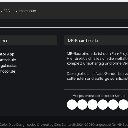
FAQ
Impressum
tner
MB-Baureihen.de
MB-Baureihen.de ist dein Fan-Pro
ator App
Hier dreht sich alles um die vielf
umschule
komplett unabhängig und ohne Ve
gclassics
motor.de
Dazu gibt es mit Nast-Sonderfahrz
seltensten und außergewöhnlichst
Wer jetzt nicht teilt ist selber Schuld:
Color Drop Design coded & layout by Gino Zantarelli 2024-2026©
angepasst für MB-Bau