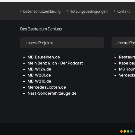
Datenschutzerklärung
Nutzungsbedingungen
Kontakt
Das Beste zum Schluss
Unsere Projekte
Unsere Par
MB-Baureihen.de
Restaur
Mein Benz & Ich - Der Podcast
Kabelba
MB-W124.de
MB-Youn
MB-W201.de
Verdeck
MB-W210.de
MercedesExoten.de
Nast-Sonderfahrzeuge.de