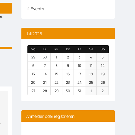
Events
i.
Juli 2026
Mo
Di
Mi
Do
Fr
Sa
So
29
30
1
2
3
4
5
6
7
8
9
10
11
12
13
14
15
16
17
18
19
20
21
22
23
24
25
26
27
28
29
30
31
1
2
Anmelden oder registrieren