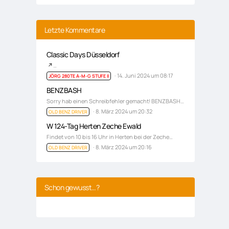
Letzte Kommentare
Classic Days Düsseldorf
…
14. Juni 2024 um 08:17
JÖRG 280TE A-M-G STUFE II
BENZBASH
Sorry hab einen Schreibfehler gemacht! BENZBASH…
8. März 2024 um 20:32
OLD BENZ DRIVER
W 124-Tag Herten Zeche Ewald
Findet von 10 bis 16 Uhr in Herten bei der Zeche…
8. März 2024 um 20:16
OLD BENZ DRIVER
Schon gewusst…?