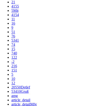
21
4155
5Mit
4154
11
16
9
51
76
5341
74
15
740
122
-2
216
151
5
10
12
20550Detlef
53410Gruß
amg
article_detail
article_detailMfg