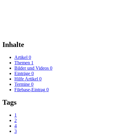
Inhalte
Artikel
0
Themen
1
Bilder und Videos
0
Einträge
0
Hilfe Artikel
0
Termine
0
Filebase-Eintrag
0
Tags
1
2
4
3