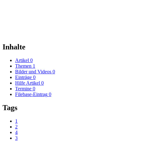
Inhalte
Artikel
0
Themen
1
Bilder und Videos
0
Einträge
0
Hilfe Artikel
0
Termine
0
Filebase-Eintrag
0
Tags
1
2
4
3