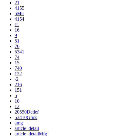
21
4155
5Mit
4154
11
16
9
51
76
5341
74
15
740
122
-2
216
151
5
10
12
20550Detlef
53410Gruß
amg
article_detail
article_detailMfg