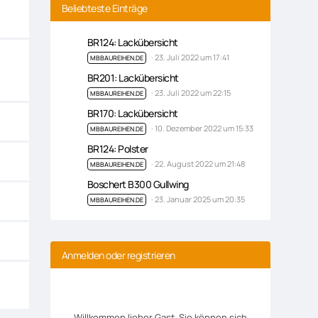
Beliebteste Einträge
BR124: Lackübersicht
23. Juli 2022 um 17:41
MBBAUREIHEN.DE
BR201: Lackübersicht
23. Juli 2022 um 22:15
MBBAUREIHEN.DE
BR170: Lackübersicht
10. Dezember 2022 um 15:33
MBBAUREIHEN.DE
BR124: Polster
22. August 2022 um 21:48
MBBAUREIHEN.DE
Boschert B300 Gullwing
23. Januar 2025 um 20:35
MBBAUREIHEN.DE
Anmelden oder registrieren
Willkommen lieber Gast, Sie können sich