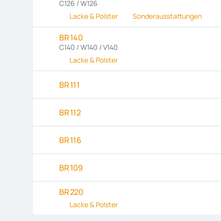
C126 / W126
Lacke & Polster
Sonderausstattungen
BR 140
C140 / W140 / V140
Lacke & Polster
BR 111
BR 112
BR 116
BR 109
BR 220
Lacke & Polster