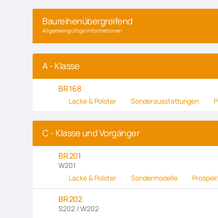
Baureihenübergreifend
Allgemeingültige Informationen
A - Klasse
BR 168
Lacke & Polster
Sonderausstattungen
P
C - Klasse und Vorgänger
BR 201
W201
Lacke & Polster
Sondermodelle
Prospek
BR 202
S202 / W202