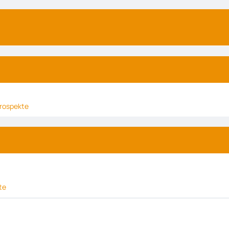
rospekte
te