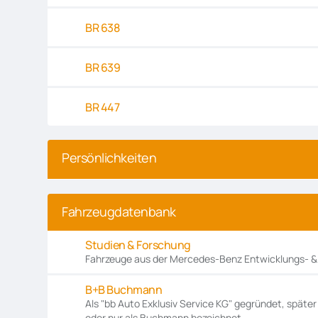
BR 638
BR 639
BR 447
Persönlichkeiten
Fahrzeugdatenbank
Studien & Forschung
Fahrzeuge aus der Mercedes-Benz Entwicklungs- &
B+B Buchmann
Als "bb Auto Exklusiv Service KG" gegründet, späte
oder nur als Buchmann bezeichnet.