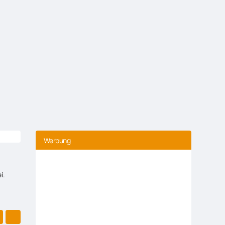
Werbung
i.