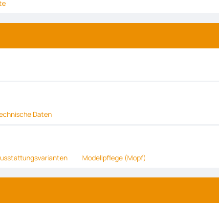
te
echnische Daten
usstattungsvarianten
Modellpflege (Mopf)